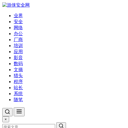
业界
安全
网络
办公
厂商
培训
应用
影音
数码
文摘
猎头
程序
站长
系统
随笔
×