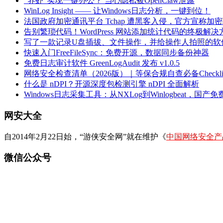
“养虾”实现一键办公？ 当心隐私被OpenClaw泄露
WinLog Insight —— 让Windows日志分析，一键到位！
法国政府加密通讯平台 Tchap 遭黑客入侵，官方宣称加
告别繁琐代码！WordPress 网站添加统计代码的终极解决
写了一款记录U盘插拔、文件操作，并给操作人拍照的软
快速入门FreeFileSync：免费开源，数据同步备份神器
免费日志审计软件 GreenLogAudit 发布 v1.0.5
网络安全检查清单（2026版）｜等保合规自查必备Checklis
什么是 nDPI？开源深度包检测引擎 nDPI 全面解析
Windows日志采集工具：从NXLog到Winlogbeat，国产免费
网安大全
自2014年2月22日始，“游侠安全网”就在维护《
中国网络安全产
微信公众号