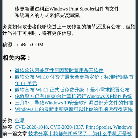
该更新通过纠正Windows Print Spooler组件向文件
系统写入的方式来解决该漏洞。
究竟如何攻击者能够绕过上一次修复的细节还没有公布，但预
计当补丁可用时，将有更多信息。
稿源：cnBeta.COM
相关内容：
微软承认因兼容性原因暂时禁用杀毒软件
微软公布 Win10 付费扩展安全更新定价：标准密钥版首
年 61 美元
微软宣布 Win11 正式版免费升级 ！最小需求配置公布
伦敦警方仍有18000台计算机运行Windows XP操作系统
三月补丁导致Windows 10安全软件漏过部分文件的扫描
Windows 11的最新累积更新可以让你的电脑运行得更快
分类:
业界
标签:
CVE-2020-1048
,
CVE-2020-1337
,
Print Spooler
,
Windows
前一篇文章
技术分享丨我都关闭权限了，为什么手机还是被