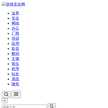
业界
安全
网络
办公
厂商
培训
应用
影音
数码
文摘
猎头
程序
站长
系统
随笔
×