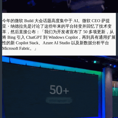
今年的微软 Build 大会话题高度集中于 AI。微软 CEO 萨提
亚・纳德拉先是讨论了这些年来的平台转变并回忆了技术变
革，然后直接公布：「我们为开发者宣布了 50 多项更新，从
将 Bing 引入 ChatGPT 到 Windows Copilot，再到具有通用扩展
性的新 Copilot Stack、Azure AI Studio 以及新数据分析平台
Microsoft Fabric。」