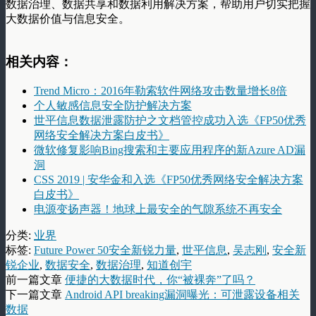
数据治理、数据共享和数据利用解决方案，帮助用户切实把握
大数据价值与信息安全。
相关内容：
Trend Micro：2016年勒索软件网络攻击数量增长8倍
个人敏感信息安全防护解决方案
世平信息数据泄露防护之文档管控成功入选《FP50优秀
网络安全解决方案白皮书》
微软修复影响Bing搜索和主要应用程序的新Azure AD漏
洞
CSS 2019 | 安华金和入选《FP50优秀网络安全解决方案
白皮书》
电源变扬声器！地球上最安全的气隙系统不再安全
分类:
业界
标签:
Future Power 50安全新锐力量
,
世平信息
,
吴志刚
,
安全新
锐企业
,
数据安全
,
数据治理
,
知道创宇
前一篇文章
便捷的大数据时代，你“被裸奔”了吗？
下一篇文章
Android API breaking漏洞曝光：可泄露设备相关
数据