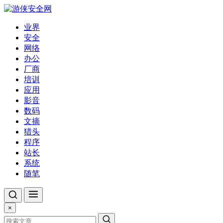
业界
安全
网络
办公
厂商
培训
应用
影音
数码
文摘
猎头
程序
站长
系统
随笔
×