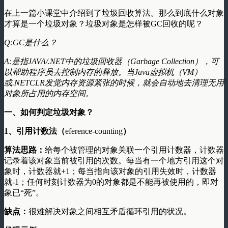
在上一篇小课堂中介绍到了垃圾回收算法。那么到底什么对象
才算是一个垃圾对象？垃圾对象是怎样被GC回收的呢？
Q:GC是什么？
A:是指JAVA/.NET中的垃圾回收器（Garbage Collection），可
以帮助程序员去控制内存的释放。当Java虚拟机（VM）
或.NETCLR发觉内存资源紧张的时候，就会自动地去清理无用
对象所占用的内存空间。
一、如何判定垃圾对象？
1、引用计数法（
eference-counting
）
算法思路：
给每个被管理的对象关联一个引用计数器，计数器
记录着该对象当前被引用的次数。每当有一个地方引用这个对
象时，计数器就+1；每当指向该对象的引用失效时，计数器
就-1；任何时刻计数器为0的对象都是不能再被使用的，即对
象已“死”。
缺点：
很难解决对象之间相互矛盾循环引用的状况。