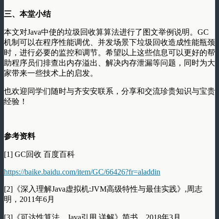
三、本堂小结
本文对Java中使的垃圾回收算算法进行了图文举例说明。GC
机制可以在程序性能调优、并发场景下垃圾回收造成性能瓶颈
时，进行必要的监控和调节。希望以上这些信息可以更好的帮
助程序员们排查出内存溢出、解决内存泄漏等问题，同时为大
家带来一些技术上的启发。
也欢迎同学们随时与齐安安联系，分享和交流珍贵知识与宝贵
经验！
参考资料
[1] GC回收 百度百科
https://
baike.baidu.com/item/GC
/66426?fr=aladdin
[2]《深入理解Java虚拟机:JVM高级特性与最佳实践》,周志
明，2011年6月
[3]《可达性算法、Java引用 详解》简书，2018年3月