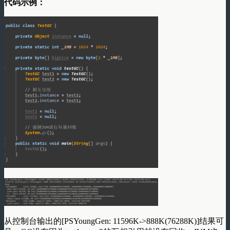
代码示例：
从控制台输出的[PSYoungGen: 11596K->888K(76288K)]结果可