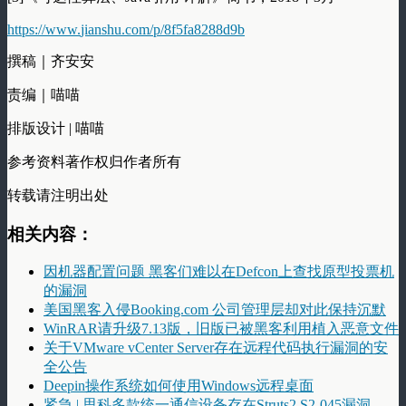
https://www.
jianshu.com/p/8f5fa8288
d9b
撰稿｜齐安安
责编｜喵喵
排版设计 | 喵喵
参考资料著作权归作者所有
转载请注明出处
相关内容：
因机器配置问题 黑客们难以在Defcon上查找原型投票机
的漏洞
美国黑客入侵Booking.com 公司管理层却对此保持沉默
WinRAR请升级7.13版，旧版已被黑客利用植入恶意文件
关于VMware vCenter Server存在远程代码执行漏洞的安
全公告
Deepin操作系统如何使用Windows远程桌面
紧急 | 思科多款统一通信设备存在Struts2 S2-045漏洞