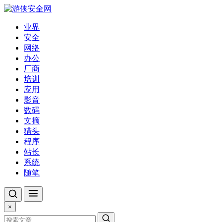
业界
安全
网络
办公
厂商
培训
应用
影音
数码
文摘
猎头
程序
站长
系统
随笔
×