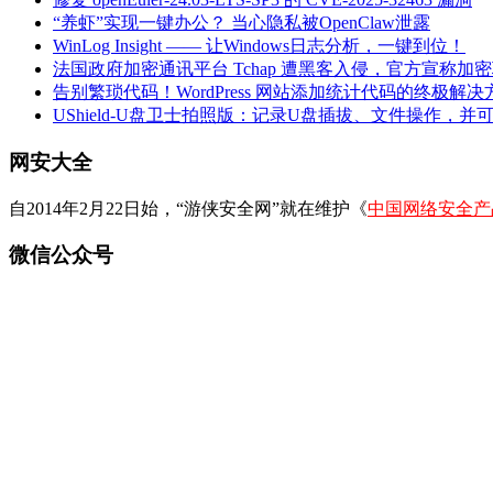
“养虾”实现一键办公？ 当心隐私被OpenClaw泄露
WinLog Insight —— 让Windows日志分析，一键到位！
法国政府加密通讯平台 Tchap 遭黑客入侵，官方宣称加
告别繁琐代码！WordPress 网站添加统计代码的终极解决
UShield-U盘卫士拍照版：记录U盘插拔、文件操作，并
网安大全
自2014年2月22日始，“游侠安全网”就在维护《
中国网络安全产
微信公众号