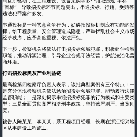
利益所驱动，在工程建设、设备采购等多个领域违规“串标”
“围标”，导致招投标环节问题突出，串通投标、行贿、受贿等
违法犯罪案件多发。
串通投标是一种恶意竞争行为，妨碍招投标机制应有功能的发
挥，给工程质量、安全管理造成隐患，严重扰乱社会主义市场
经济秩序，应予高度重视、依法严惩。
下一步，检察机关将依法打击招投标领域犯罪，积极延伸检察
职能，推动诉源治理，引导企业合规守法经营，护航法治化营
商环境。
打击招投标黑灰产业利益链
最高检第四检察厅负责人表示，该批典型案例有三个特点：一
是充分体现检察机关依法惩治招投标领域犯罪、能动履行法律
监督职能；二是深刻揭示串通招投标犯罪的行为模式和主要类
型；三是全面贯彻宽严相济刑事政策，坚持该严则严、当宽则
宽。
被告人陈某某、李某某，系工程项目经理，长期在浙江绍兴地
区从事建设工程施工。