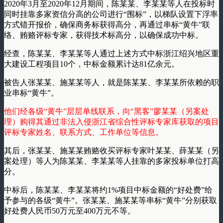
2020年3月至2020年12月期间，陈某某、李某某等人在投标时
同时挂靠多家资信分高的公司进行“围标”，以梯队设置下浮率
方式错开报价，确保商务标获得高分，再通过串标“黄牛”联
络、贿赂评标专家，获得技术标高分，以确保成功中标。
经查，陈某某、李某某等人通过上述方式中标浙江绍兴地区重
大建设工程项目10个，中标金额累计达81亿余元。
被告人张某某、施某某等人，就是陈某某、李某某所依赖的职
业串标“黄牛”。
他们经各级“黄牛”层层单线联系，向“黑客”廖某某（另案处
理）购得其通过非法入侵浙江省综合性评标专家库获取的项目
评标专家姓名、联系方式、工作单位等信息。
其后，张某某、施某某贿赂收买评标专家叶某某、薛某某（另
案处理）等人为陈某某、李某某等人挂靠的多家投标单位打高
分。
中标后，陈某某、李某某将约1%项目中标金额的“好处费”给
予参与的各级“黄牛”。张某某、施某某等串标“黄牛”分别获取
好处费人民币50万元至400万元不等。