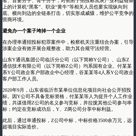
者、首要分子、骨干分子，对依附于招投标黑灰产业利益链条
上的计算机“黑客”、职业“黄牛”等相关人员也要实现纵向到
底、横向到边的全链条打击，切实形成威慑，维护公平竞争的
营商环境。
避免办一个案子垮掉一个企业
在办理串通招投标犯罪案件中，检察机关注重结合办案，引导
涉案企业有效开展合规整改，助力其合规守法经营。
山东Y通讯集团公司临沂分公司（以下简称Y公司）、山东Z
通信技术有限公司（以下简称Z公司）均系国有企业。付某某
系Y公司政企客户部政企中心经理，谷某某等4人系Y公司政企
客户部工作人员。
2020年9月，山东省临沂市某单位信息化项目向社会公开招投
标。因Y公司不具备竞标资格，付某某等人为提升个人工作业
绩，共谋借用Z公司的名义参与竞标，并拉拢其他公司参与串
标；约定在竞标成功后，Y、Z两公司分享中标利益。
此后，通过串通投标，Z公司中标，中标价格3500余万元，远
超项目实际造价。