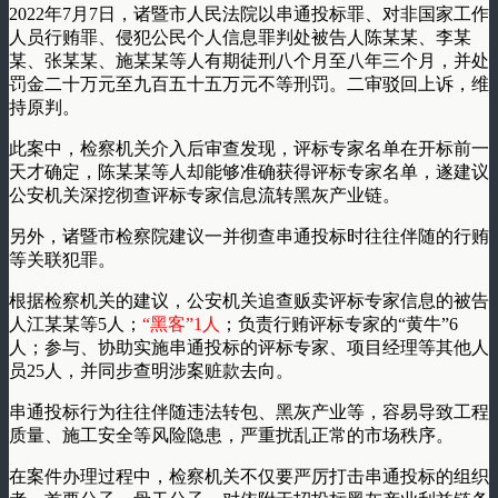
2022年7月7日，诸暨市人民法院以串通投标罪、对非国家工作
人员行贿罪、侵犯公民个人信息罪判处被告人陈某某、李某
某、张某某、施某某等人有期徒刑八个月至八年三个月，并处
罚金二十万元至九百五十五万元不等刑罚。二审驳回上诉，维
持原判。
此案中，检察机关介入后审查发现，评标专家名单在开标前一
天才确定，陈某某等人却能够准确获得评标专家名单，遂建议
公安机关深挖彻查评标专家信息流转黑灰产业链。
另外，诸暨市检察院建议一并彻查串通投标时往往伴随的行贿
等关联犯罪。
根据检察机关的建议，公安机关追查贩卖评标专家信息的被告
人江某某等5人；
“黑客”1人
；负责行贿评标专家的“黄牛”6
人；参与、协助实施串通投标的评标专家、项目经理等其他人
员25人，并同步查明涉案赃款去向。
串通投标行为往往伴随违法转包、黑灰产业等，容易导致工程
质量、施工安全等风险隐患，严重扰乱正常的市场秩序。
在案件办理过程中，检察机关不仅要严厉打击串通投标的组织