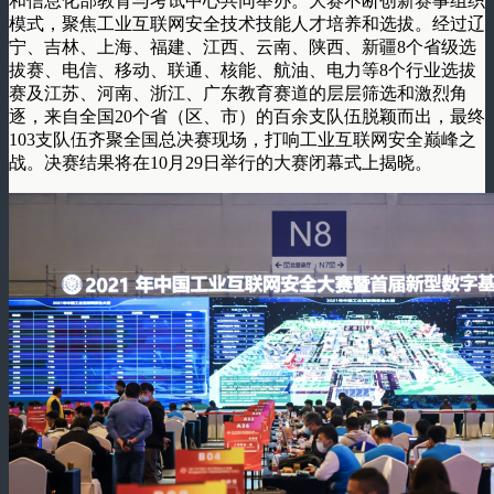
和信息化部教育与考试中心共同举办。大赛不断创新赛事组织
模式，聚焦工业互联网安全技术技能人才培养和选拔。经过辽
宁、吉林、上海、福建、江西、云南、陕西、新疆8个省级选
拔赛、电信、移动、联通、核能、航油、电力等8个行业选拔
赛及江苏、河南、浙江、广东教育赛道的层层筛选和激烈角
逐，来自全国20个省（区、市）的百余支队伍脱颖而出，最终
103支队伍齐聚全国总决赛现场，打响工业互联网安全巅峰之
战。决赛结果将在10月29日举行的大赛闭幕式上揭晓。