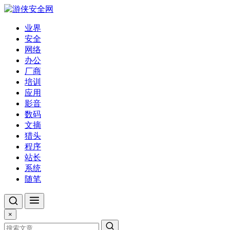
业界
安全
网络
办公
厂商
培训
应用
影音
数码
文摘
猎头
程序
站长
系统
随笔
×