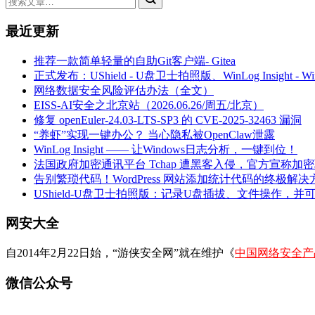
最近更新
推荐一款简单轻量的自助Git客户端- Gitea
正式发布：UShield - U盘卫士拍照版、WinLog Insight -
网络数据安全风险评估办法（全文）
EISS-AI安全之北京站（2026.06.26/周五/北京）
修复 openEuler-24.03-LTS-SP3 的 CVE-2025-32463 漏洞
“养虾”实现一键办公？ 当心隐私被OpenClaw泄露
WinLog Insight —— 让Windows日志分析，一键到位！
法国政府加密通讯平台 Tchap 遭黑客入侵，官方宣称加
告别繁琐代码！WordPress 网站添加统计代码的终极解决
UShield-U盘卫士拍照版：记录U盘插拔、文件操作，并
网安大全
自2014年2月22日始，“游侠安全网”就在维护《
中国网络安全产
微信公众号