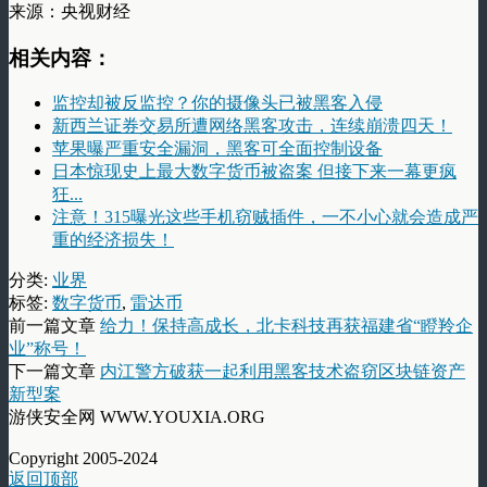
来源：央视财经
相关内容：
监控却被反监控？你的摄像头已被黑客入侵
新西兰证券交易所遭网络黑客攻击，连续崩溃四天！
苹果曝严重安全漏洞，黑客可全面控制设备
日本惊现史上最大数字货币被盗案 但接下来一幕更疯
狂...
注意！315曝光这些手机窃贼插件，一不小心就会造成严
重的经济损失！
分类:
业界
标签:
数字货币
,
雷达币
前一篇文章
给力！保持高成长，北卡科技再获福建省“瞪羚企
业”称号！
下一篇文章
内江警方破获一起利用黑客技术盗窃区块链资产
新型案
游侠安全网 WWW.YOUXIA.ORG
Copyright 2005-2024
返回顶部