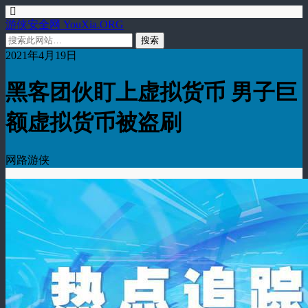
游侠安全网 YouXia.ORG
2021年4月19日
黑客团伙盯上虚拟货币 男子巨
额虚拟货币被盗刷
网路游侠