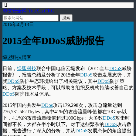
游侠安全网 YouXia.ORG
2016年4月13日
2015全年DDoS威胁报告
绿盟科技博客
日前，
绿盟科技
联合中国电信云堤发布《2015全年
DDoS
威胁
报告》，报告总结及分析了2015全年
DDoS
攻击发展态势，并
就
DDoS
防护生态环境给出了相关建议，其中
DDoS
防护策
略、方案及技术手段，可以帮助各组织及机构持续改善自己的
DDoS
防护技术及体系。
2015年国内共发生
DDos
攻击179,298次，攻击总流量达到
276,531.562Tbytes，其中41%的攻击流量峰值都在10Gbps以
下，4.1%的攻击流量峰值超过100Gbps；大多数
DDoS
攻击时
间都不长，大都在半小时以下。对于这些繁杂的
DDoS
攻击数
据，报告进行了深入的分析，并从
DDoS
发展态势的角度提出