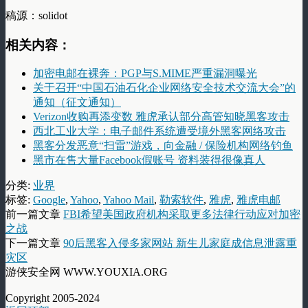
稿源：solidot
相关内容：
加密电邮在裸奔：PGP与S.MIME严重漏洞曝光
关于召开“中国石油石化企业网络安全技术交流大会”的
通知（征文通知）
Verizon收购再添变数 雅虎承认部分高管知晓黑客攻击
西北工业大学：电子邮件系统遭受境外黑客网络攻击
黑客分发恶意“扫雷”游戏，向金融 / 保险机构网络钓鱼
黑市在售大量Facebook假账号 资料装得很像真人
分类:
业界
标签:
Google
,
Yahoo
,
Yahoo Mail
,
勒索软件
,
雅虎
,
雅虎电邮
前一篇文章
FBI希望美国政府机构采取更多法律行动应对加密
之战
下一篇文章
90后黑客入侵多家网站 新生儿家庭成信息泄露重
灾区
游侠安全网 WWW.YOUXIA.ORG
Copyright 2005-2024