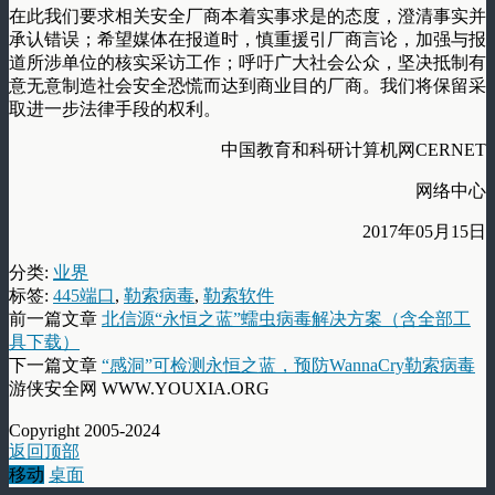
在此我们要求相关安全厂商本着实事求是的态度，澄清事实并
承认错误；希望媒体在报道时，慎重援引厂商言论，加强与报
道所涉单位的核实采访工作；呼吁广大社会公众，坚决抵制有
意无意制造社会安全恐慌而达到商业目的厂商。我们将保留采
取进一步法律手段的权利。
中国教育和科研计算机网CERNET
网络中心
2017年05月15日
分类:
业界
标签:
445端口
,
勒索病毒
,
勒索软件
前一篇文章
北信源“永恒之蓝”蠕虫病毒解决方案（含全部工
具下载）
下一篇文章
“感洞”可检测永恒之蓝，预防WannaCry勒索病毒
游侠安全网 WWW.YOUXIA.ORG
Copyright 2005-2024
返回顶部
移动
桌面