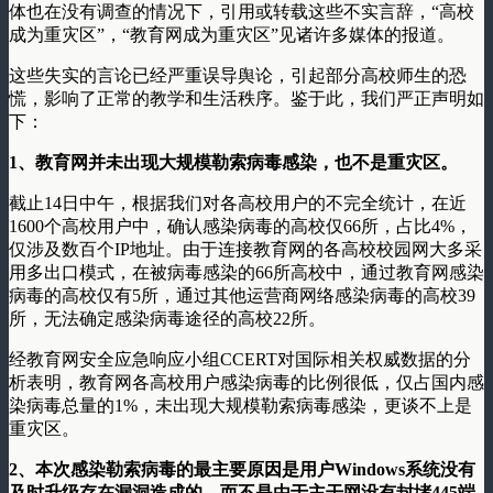
体也在没有调查的情况下，引用或转载这些不实言辞，“高校
成为重灾区”，“教育网成为重灾区”见诸许多媒体的报道。
这些失实的言论已经严重误导舆论，引起部分高校师生的恐
慌，影响了正常的教学和生活秩序。鉴于此，我们严正声明如
下：
1、教育网并未出现大规模勒索病毒感染，也不是重灾区。
截止14日中午，根据我们对各高校用户的不完全统计，在近
1600个高校用户中，确认感染病毒的高校仅66所，占比4%，
仅涉及数百个IP地址。由于连接教育网的各高校校园网大多采
用多出口模式，在被病毒感染的66所高校中，通过教育网感染
病毒的高校仅有5所，通过其他运营商网络感染病毒的高校39
所，无法确定感染病毒途径的高校22所。
经教育网安全应急响应小组CCERT对国际相关权威数据的分
析表明，教育网各高校用户感染病毒的比例很低，仅占国内感
染病毒总量的1%，未出现大规模勒索病毒感染，更谈不上是
重灾区。
2、本次感染勒索病毒的最主要原因是用户Windows系统没有
及时升级存在漏洞造成的，而不是由于主干网没有封堵445端