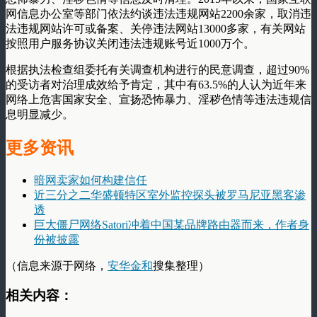
网信息办公室等部门依法约谈违法违规网站2200余家，取消违
法违规网站许可或备案、关停违法网站13000多家，有关网站
按照用户服务协议关闭违法违规账号近1000万个。
根据执法检查组委托有关调查机构进行的民意调查，超过90%
的受访者对治理成效给予肯定，其中有63.5%的人认为近年来
网络上危害国家安全、宣扬恐怖暴力、淫秽色情等违法违规信
息明显减少。
更多资讯
暗网卖家如何构建信任
近三分之二华盛顿特区室外监控探头被罗马尼亚黑客渗
透
巨大僵尸网络Satori冲着中国某品牌路由器而来，作者身
份被披露
（信息来源于网络，
安华金和
搜集整理）
相关内容：