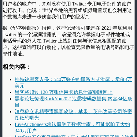
用户名的账户中，并对没有使用 Twitter 专用电子邮件的账户
进行攻击。他说：“世界各地的黑客组织毋庸置疑也会利用这
个数据库来进一步伤害我们用户的隐私”。
据《华盛顿邮报》报道，这些记录很可能是在 2021 年底利用
Twitter 的一个漏洞泄露的，该漏洞允许掌握电子邮件地址或
电话号码的外人在 Twitter 上找到任何与该信息相匹配的账
户。这些查询可以自动化，以检查无限数量的电话号码和电子
邮件地址。
相关内容：
推特被黑客入侵：540万账户的联系方式泄露，卖价3万
美元
黑客将超过 120 万张信用卡信息泄露到暗网上
黑客论坛惊现RockYou2021泄露密码数据集 内含84亿条
目
消息称立讯精密遭黑客攻破，苹果、英伟达等公司绝密
图纸恐曝光
LiveAuctioneers承认遭受了数据泄露，可能影响了大约
340万用户