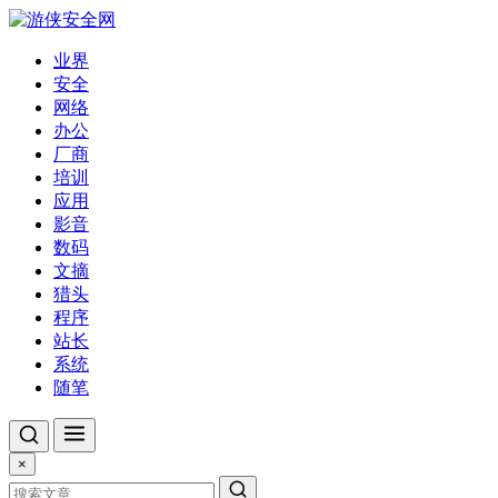
业界
安全
网络
办公
厂商
培训
应用
影音
数码
文摘
猎头
程序
站长
系统
随笔
×