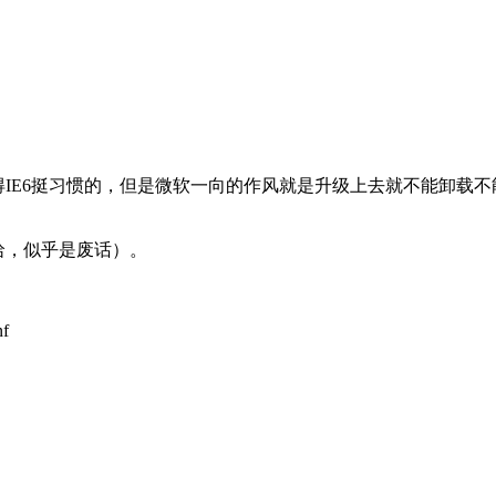
还是觉得IE6挺习惯的，但是微软一向的作风就是升级上去就不能卸载
哈哈，似乎是废话）。
nf