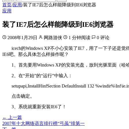
首页
应用
装了IE7后怎么样能降级到IE6浏览器
/
/
应用
装了IE7后怎么样能降级到IE6浏览器
2008年1月29日
网路游侠
1 分钟阅读
0 评论
icech的Windows XP不小心安装了IE7，用了一下子
IE6吧。那么具体怎么样操作呢？
1、首先要用Windows XP的安装光盘，放到光驱里面（
2、在“开始”的“运行”中输入：
setupapi,InstallHinfSection DefaultInstall 132 %windir%\Inf\ie.i
点击确定。
3、系统就重新安装IE6了！
← 上一篇
2007年十大网络语言排行榜“弓虽”排第一