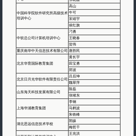
高山
牛可
中国科学院软件研究所高级技术
培训中心
宋靖宇
侯红旗
刁勇
中软总公司计算机培训中心
王晓春
贺伟
重庆南华中天信息技术有限公司
唐胜民
黄长宇
北京华育国际教育集团
田宝勇
郑波
吕后坤
北京日月光华软件有限责任公司
魏翠萍
陈磊
山东海天科技发展有限公司
张绪东
李钢
上海华浦教育集团
马鹤波
朱铁峰
郭皞
湖北思远信息技术学校
梅哲干
王兆洪