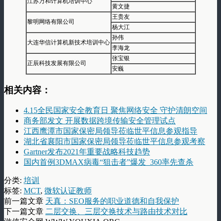
江苏万和计算机培训中心
黄文捷
王贵友
黎明网络有限公司
杨大江
孙伟
大连华信计算机新技术培训中心
李海龙
张宝银
正辰科技发展有限公司
安巍
相关内容：
4.15全民国家安全教育日 聚焦网络安全 守护清朗空间
商务部发文 开展数据跨境传输安全管理试点
江西鹰潭市国家保密局领导莅临世平信息参观指导
湖北省襄阳市国家保密局领导莅临世平信息参观考察
Gartner发布2021年重要战略科技趋势
国内首例3DMAX病毒“狙击者”爆发 360率先查杀
分类:
培训
标签:
MCT
,
微软认证教师
前一篇文章
天真：SEO服务的职业道德和自我保护
下一篇文章
二层交换、三层交换技术与路由技术对比