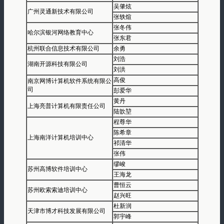
吴肇炫
广州灵通新技术有限公司
张轶煊
张冬伟
哈尔滨银河网络教育中心
张东君
杭州联合信息技术有限公司
余勇
刘浩
湖南开源科技有限公司
刘洪
高俊
南京网博计算机软件系统有限公
司
彭爱华
黄丹
上海亮普计算机有限责任公司
陆歆堃
程尊华
陈希章
上海南洋计算机培训中心
祁清华
张伟
缪峻
苏州高博软件培训中心
王海龙
曹恒云
苏州欧索索迪培训中心
赵兴旺
杜新润
天津市博才科技发展有限公司
郭宇峰