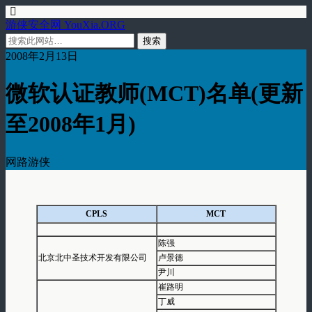
游侠安全网 YouXia.ORG
2008年2月13日
微软认证教师(MCT)名单(更新
至2008年1月)
网路游侠
CPLS
MCT
陈强
北京北中圣技术开发有限公司
卢景德
尹川
崔路明
丁威