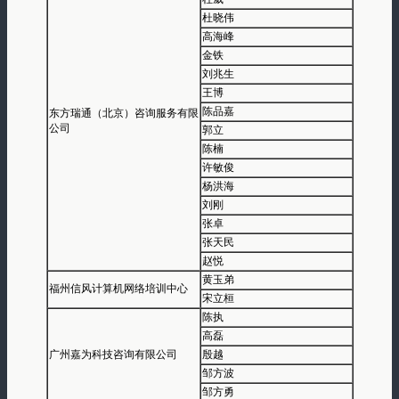
杜晓伟
高海峰
金铁
刘兆生
王博
陈品嘉
东方瑞通（北京）咨询服务有限
公司
郭立
陈楠
许敏俊
杨洪海
刘刚
张卓
张天民
赵悦
黄玉弟
福州信风计算机网络培训中心
宋立桓
陈执
高磊
广州嘉为科技咨询有限公司
殷越
邹方波
邹方勇