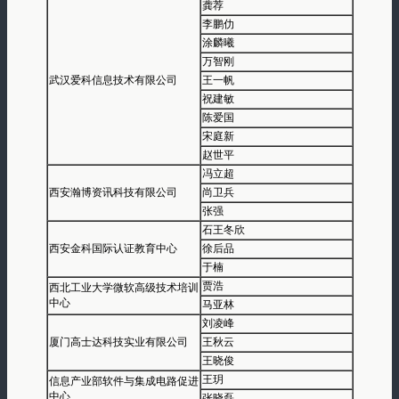
龚荐
李鹏仂
涂麟曦
万智刚
武汉爱科信息技术有限公司
王一帆
祝建敏
陈爱国
宋庭新
赵世平
冯立超
西安瀚博资讯科技有限公司
尚卫兵
张强
石王冬欣
西安金科国际认证教育中心
徐后品
于楠
贾浩
西北工业大学微软高级技术培训
中心
马亚林
刘凌峰
厦门高士达科技实业有限公司
王秋云
王晓俊
王玥
信息产业部软件与集成电路促进
中心
张晓磊