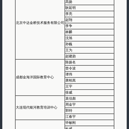
高扬
耿延明
李亮
赵翔
北京中达金桥技术服务有限公司
李争
林麟
沈旭
孙巍
王为
赵建勋
陈扬名
曾令波
谭伟
成都金海洋国际教育中心
唐柏嵩
王宇
徐威
袁佶彪
周金宇
大连现代银河教育培训中心
郭特
江春宇
毕敏刚
杜威