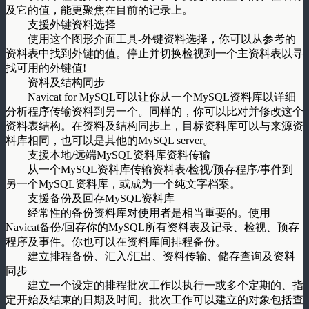
及它的值，能更聚焦在目前的记录上。
支援外键资料选择
使用这个图形介面工具-外键资料选择，你可以从参考的
资料表中找到外键的值。停止并切换检视到一个主资料表以寻
找可用的外键值!
资料及结构同步
Navicat for MySQL可以让你从一个MySQL资料库以详细
分析程序传输资料到另一个。同样的，你可以比对并修改这个
资料表结构。在资料及结构同步上，目标资料库可以与来源资
料库相同，也可以是其他的MySQL server。
支援本地/远端MySQL资料库资料传输
从一个MySQL资料库传输资料表/检视/预存程序/事件到
另一个MySQL资料库，或成为一个纯文字档案。
支援备份及回存MySQL资料库
经常性的备份资料库对使用者是相当重要的。使用
Navicat备份/回存你的MySQL所有资料表及记录、检视、预存
程序及事件。你也可以在资料库间排程备份。
建立排程备份、汇入/汇出、资料传输、储存查询及资料
同步
建立一个设定的排程批次工作以执行一或多个定期的、指
定开始及结束的日期及时间。批次工作可以建立的对象包括查