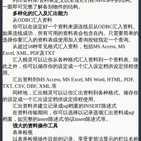
列印资料库/资料表定义以呈现它们在Navicat中的结构。
一眼即可完整了解各别物件的结构。
多样化的汇入及汇出能力
从ODBC汇入资料
你可以在设定好一个资料来源连线后从ODBC汇入资料。
如果连线成功，所有可用的资料表会包含在内。只需要简单的
选择你要汇入的资料表或使用加入查询按钮指定一个查询。
从超过18种常见格式汇入资料，包括MS Access, MS
Excel, XML, PDF及TXT
汇入精灵可以让你从各种格式汇入资料到一个资料表。除
此之外，你可以储存你的设定成一个汇入设定档供设定排程使
用。
汇出资料到MS Access, MS Excel, MS Word, HTML, PDF,
TXT, CSV, DBF, XML,等
同样地，汇出精灵可以让你汇出资料到各种格式。储存你
的设定成一个汇出设定档供设定排程使用。
汇出资料并建立记录成sql档案的INSERT陈述式
在资料传输期间，你可以选择以记录选项汇出资料成sql
档案，如完整的insert陈述式/协议insert陈述式等。
强大的资料操作工具
表单检视
以表单检视操作目前的记录。享受更简洁显示的栏位名称