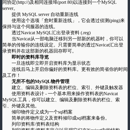
同协定(http://)及相同连接埠(port 80)以连接到一个MySQL
server。
提供 MySQL server 自动重新连线
使用这个选项「愈时重新连线」，它会透过侦测(ping)来
保持与这个伺服器的连线。
透过Navicat MySQL汇出登录资料 (.reg)
当Navicat从一部电脑迁移到另一部新的机器时，你可以
简单的传输你的连线设定。只需要简单的透过Navicat汇出登
录资料并在这部新的机器回存即可。
即时的资料库导览
一旦连线即立即开启资料库为显示状态
连线后马上开启你偏好的资料库。更有效的简省你的时间
及工作！
无所不包的MySQL物件管理
建立、编辑及删除资料表的栏位、索引、外键及触发器
使用资料表设计 - 一个基本用来操作资料表的Navicat
MySQL工具，你可以建立、编辑及删除资料表的栏位、索
引、外键及其他。
倾印物件定义成为一个sql档案
简单的将物件定义及资料倾印成sql档案来备份。
列印资料库/资料表结构