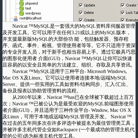
Navicat ™MySQL是一套强大的MySQL资料库伺服器管理
及开发工具。它可以用于在任何3.21或以上的MySQL版本，
并支援最新版MySQL的大部份功 能，包括触发器、预存程
序、函式、事件、检视、管理使用者等等。它不只适用于资深
的专业开发人员，对于新手也相当容易上手。透过它极具巧思
的图形化使用者 介面(GUI)，Navicat ™MySQL让你可以快速
且容易的以安全且简单的方法建立、组织、存取及共享资讯。
Navicat ™MySQL适用于三种平台- Microsoft Windows,
Mac OS X及Linux。它可以让使用者连接本地/远端MySQL
Server、提供一些实用的工具如资料/结构同步、汇入/汇出、
备份及报表以协助管理资料的流程。
从2001年以来，Navicat ™has已在全球被下载超过上百万
次；Navicat ™已被公认为是最受欢迎的MySQL前端图形使用
者介面(GUI)，并且适用于三种作业平台- Window, Mac OS X
及Linux，可用于本地或远端MySQL管理及开发。 Navicat ™
在过去的五年间多次在许多评选中被提名为最佳管理类工具，
并被许多主机代管企业如Rackspace (一个最成功的管理主机代
管的公司)选为标准主机代管工具。