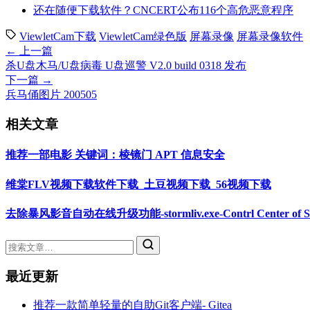
还在随便下载软件？CNCERT公布116个高危恶意程序
ViewletCam下载
ViewletCam绿色版
屏幕录像
屏幕录像软件
← 上一篇
杀U盘木马/U盘病毒 U盘巡警 V2.0 build 0318 发布
下一篇 →
兵马俑图片 200505
相关文章
推荐一部电影 关键词：棱镜门 APT 信息安全
维棠FLV视频下载软件下载_土豆视频下载_56视频下载
去除暴风影音自动在线升级功能-stormliv.exe-Contrl Center of St
最近更新
推荐一款简单轻量的自助Git客户端- Gitea