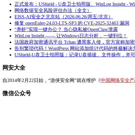
正式发布：UShield - U盘卫士拍照版、WinLog Insight -
网络数据安全风险评估办法（全文）
EISS-AI安全之北京站（2026.06.26/周五/北京）
修复 openEuler-24.03-LTS-SP3 的 CVE-2025-32463 漏洞
“养虾”实现一键办公？ 当心隐私被OpenClaw泄露
WinLog Insight —— 让Windows日志分析，一键到位！
法国政府加密通讯平台 Tchap 遭黑客入侵，官方宣称加
告别繁琐代码！WordPress 网站添加统计代码的终极解决
UShield-U盘卫士拍照版：记录U盘插拔、文件操作，并
网安大全
自2014年2月22日始，“游侠安全网”就在维护《
中国网络安全产
微信公众号