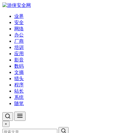
业界
安全
网络
办公
厂商
培训
应用
影音
数码
文摘
猎头
程序
站长
系统
随笔
×