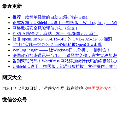
最近更新
推荐一款简单轻量的自助Git客户端- Gitea
正式发布：UShield - U盘卫士拍照版、WinLog Insight -
网络数据安全风险评估办法（全文）
EISS-AI安全之北京站（2026.06.26/周五/北京）
修复 openEuler-24.03-LTS-SP3 的 CVE-2025-32463 漏洞
“养虾”实现一键办公？ 当心隐私被OpenClaw泄露
WinLog Insight —— 让Windows日志分析，一键到位！
法国政府加密通讯平台 Tchap 遭黑客入侵，官方宣称加
告别繁琐代码！WordPress 网站添加统计代码的终极解决
UShield-U盘卫士拍照版：记录U盘插拔、文件操作，并
网安大全
自2014年2月22日始，“游侠安全网”就在维护《
中国网络安全产
微信公众号