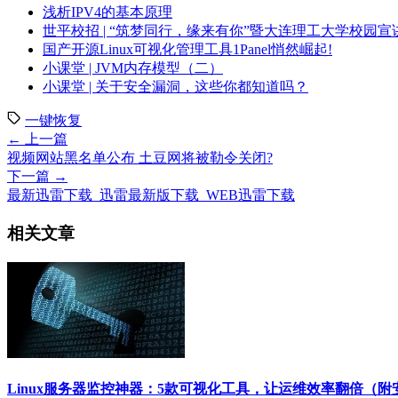
浅析IPV4的基本原理
世平校招 | “筑梦同行，缘来有你”暨大连理工大学校园宣
国产开源Linux可视化管理工具1Panel悄然崛起!
小课堂 | JVM内存模型（二）
小课堂 | 关于安全漏洞，这些你都知道吗？
一键恢复
← 上一篇
视频网站黑名单公布 土豆网将被勒令关闭?
下一篇 →
最新迅雷下载_迅雷最新版下载_WEB迅雷下载
相关文章
Linux服务器监控神器：5款可视化工具，让运维效率翻倍（附