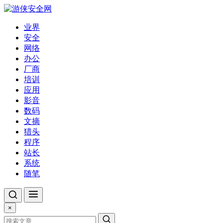
业界
安全
网络
办公
厂商
培训
应用
影音
数码
文摘
猎头
程序
站长
系统
随笔
×