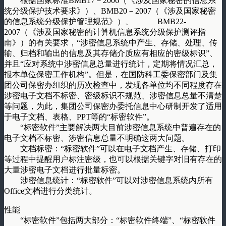
根据国家标准BMB17－2006（《涉及国家秘密的信息系
统分级保护技术要求》）、BMB20－2007（《涉及国家秘密
的信息系统分级保护管理规范》）、 BMB22-
2007（《涉及国家秘密的计算机信息系统分级保护测评指
南》）的有关要求，“涉密信息系统中产生、存储、处理、传
输、归档和输出的信息及其存储介质应有相应的密级标识”、
并且“应对系统中涉密信息总量进行统计，定期将情况汇总，
报本单位保密工作机构”。但是，在国防科工委保密部门及集
团公司保密办组织的历次检查中，发现各单位均不同程度存在
涉密电子文档不标密、密级标识不规范、涉密信息总量不清楚
等问题，为此，集团公司保密办委托信息中心研制开发了适用
于电子文档、表格、PPT等的“标密软件”。
“标密软件”主要解决两大目前涉密信息系统中普遍存在的
电子文档不标密、涉密信息总量不明确这两大问题。
文档标密：“标密软件”可以在电子文档产生、存储、打印
等过程中提醒用户标注密级，也可以根据关键字对旧有存在的
大量涉密电子文档进行批量标密。
涉密信息统计：“标密软件”可以对涉密信息系统内所有
Office文档进行分类统计。
性能
“标密软件”包括两大部分：“标密软件终端”、“标密软件