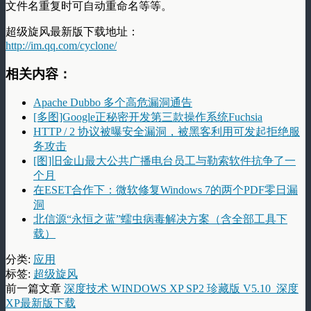
文件名重复时可自动重命名等等。
超级旋风最新版下载地址：
http://im.qq.com/cyclone/
相关内容：
Apache Dubbo 多个高危漏洞通告
[多图]Google正秘密开发第三款操作系统Fuchsia
HTTP / 2 协议被曝安全漏洞，被黑客利用可发起拒绝服
务攻击
[图]旧金山最大公共广播电台员工与勒索软件抗争了一
个月
在ESET合作下：微软修复Windows 7的两个PDF零日漏
洞
北信源“永恒之蓝”蠕虫病毒解决方案（含全部工具下
载）
分类:
应用
标签:
超级旋风
前一篇文章
深度技术 WINDOWS XP SP2 珍藏版 V5.10_深度
XP最新版下载