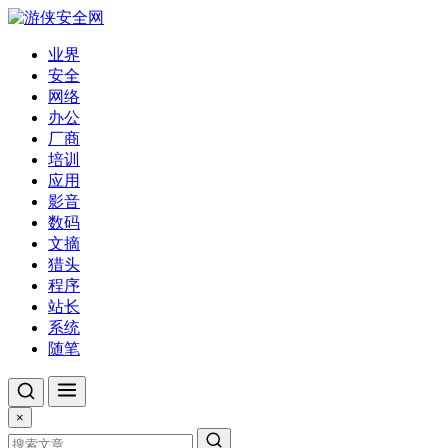
业界
安全
网络
办公
厂商
培训
应用
影音
数码
文摘
猎头
程序
站长
系统
随笔
×