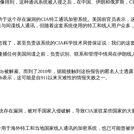
像得到，这种通讯系统被入侵之后，在中国、伊朗和俄罗斯，C
功于这个存在漏洞的CIA特工通讯加密系统。美国前官员表示，
统来与间谍线人通讯，但随着这套系统使用的特工和线人用户众多
忽视了，甚至负责该系统的CIA科学技术局曾保证说：我们的这
捕任何美国间谍之前，负责识别、联系和管理中情局在伊朗线人资源
dy被解雇。而到了2010年，据能接触到这份报告的匿名人士透露，事
gh表示，这可能是自911以来灾难性的情报失败之一。
系统存在漏洞，被对手国家入侵破解，导致CIA派驻某些国家的大
这个用于海外特工和当地国家线人通讯的加密系统，也已可能曾被