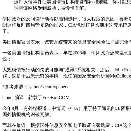
这种入侵事件让美国情报机构非常郁闷和糟糕，你可以想
球间谍网络受到威胁，被慢慢瓦解。
伊朗政府的反间谍行动得以顺利进行，很大程度的原因，要归
朗这样反间谍局势复杂的国家，CIA也没打算长期用这套系
了。
美国情报官员表示，该套系统带来的信息安全风险似乎被完全
一名美国情报机构官员表示，早在2008年，伊朗政府还未发现逮
说：
大规模情报行动的失败可能与“通讯”系统相关，之后，John Rei
露，这是个后患无穷的事情。现任的国家安全分析师McCullou
*参考来源： yahoo/securitypapers
clouds编译，转载于FreeBuf.COM
今年8月，有外媒报道，中情局（CIA）用于特工通讯的加密
国外情报机构识破瓦解。
而就在最近，根据国外信息安全和电子取证专家透露，CIA