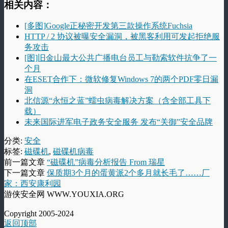
相关内容：
[多图]Google正秘密开发第三款操作系统Fuchsia
HTTP / 2 协议被曝安全漏洞，被黑客利用可发起拒绝服
务攻击
[图]旧金山最大公共广播电台员工与勒索软件抗争了一
个月
在ESET合作下：微软修复Windows 7的两个PDF零日漏
洞
北信源“永恒之蓝”蠕虫病毒解决方案（含全部工具下
载）
未来国际进军电子政务安全服务 发布“关御”安全品牌
分类:
安全
标签:
磁碟机
,
磁碟机病毒
前一篇文章
“磁碟机”病毒分析报告 From 瑞星
下一篇文章
保质期3个月的蛋黄派2个多月就长毛了……厂
家：西安康利园
游侠安全网 WWW.YOUXIA.ORG
Copyright 2005-2024
返回顶部