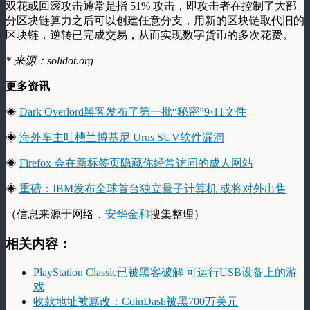
双花或回滚攻击通常是指 51% 攻击，即攻击者在控制了大部
分区块链算力之后可以创建任意分支，用新的区块链取代旧的
区块链，逆转已完成交易，从而实现数字货币的多次花费。
* 来源：solidot.org
更多资讯
◈
Dark Overlord黑客发布了第一批“秘密”9·11文件
◈
海外车主吐槽兰博基尼 Urus SUV软件漏洞
◈
Firefox 会在新标签页隐藏你经常访问的成人网站
◈
重磅：IBM发布全球首台独立量子计算机 或将对外出售
（信息来源于网络，
安华金和
搜集整理）
相关内容：
PlayStation Classic已被黑客破解 可运行USB设备上的游
戏
收款地址被篡改：CoinDash被黑700万美元