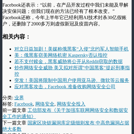
Facebook还表示：“以前，在产品开发过程中我们未能及早解
决安保问题；但我们现在的方法已经有了根本改变。”
Facebook还称，今年上半年它已经利用AI技术封杀30亿假账
户，还删除了2000多万则虚假新冠及疫苗内容。
相关内容：
对立日益加剧！美媒称俄黑客“入侵”北约军人智能手机
美：俄黑客窃美网络机密 Kaspersky否认指控
若不支付赎金，黑客威胁将公开从Reddit窃取的数据
炒作网络安全威胁 美又拟对所谓"中国黑客"提起刑事指
控
突发！美国将限制中国用户使用亚马逊、微软等云服务
应对黑客攻击，Facebook 准备收购网络安全公司
分类:
业界
标签:
Facebook
,
网络安全
,
网络安全投入
前一篇文章
工信部发布《关于加强车联网网络安全和数据安
全工作的通知》
下一篇文章
国家区块链漏洞库定级细则发布 中高危漏洞占据
绝大多数