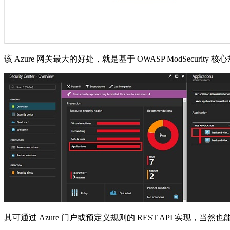
该 Azure 网关最大的好处，就是基于 OWASP ModSecuri
其可通过 Azure 门户或预定义规则的 REST API 实现，当然也能