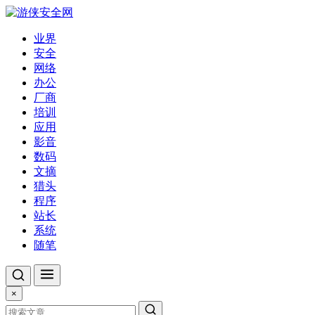
业界
安全
网络
办公
厂商
培训
应用
影音
数码
文摘
猎头
程序
站长
系统
随笔
×