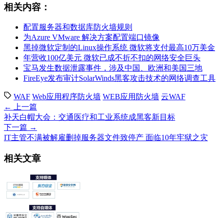
相关内容：
配置服务器和数据库防火墙规则
为Azure VMware 解决方案配置端口镜像
黑掉微软定制的Linux操作系统 微软将支付最高10万美金
年营收100亿美元 微软已成不折不扣的网络安全巨头
宝马发生数据泄露事件，涉及中国、欧洲和美国三地
FireEye发布审计SolarWinds黑客攻击技术的网络调查工具
WAF
Web应用程序防火墙
WEB应用防火墙
云WAF
← 上一篇
补天白帽大会：交通医疗和工业系统成黑客新目标
下一篇 →
IT主管不满被解雇删掉服务器文件致停产 面临10年牢狱之灾
相关文章