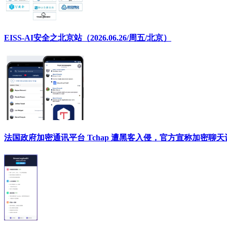
EISS-AI安全之北京站（2026.06.26/周五/北京）
法国政府加密通讯平台 Tchap 遭黑客入侵，官方宣称加密聊