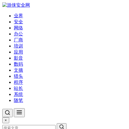
业界
安全
网络
办公
厂商
培训
应用
影音
数码
文摘
猎头
程序
站长
系统
随笔
×