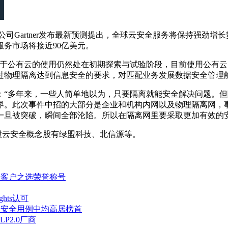
artner发布最新预测提出，全球云安全服务将保持强劲增长势头
服务市场将接近90亿美元。
企业对于公有云的使用仍然处在初期探索与试验阶段，目前使用公
过物理隔离达到信息安全的要求，对匹配业务发展数据安全管理
示：“多年来，一些人简单地以为，只要隔离就能安全解决问题。
界。此次事件中招的大部分是企业和机构内网以及物理隔离网，
一旦被突破，瞬间全部沦陷。所以在隔离网里要采取更加有效的安
股云安全概念股有绿盟科技、北信源等。
应用防火墙客户之选荣誉称号
ghts认可
例和高安全用例中均高居榜首
LP2.0厂商