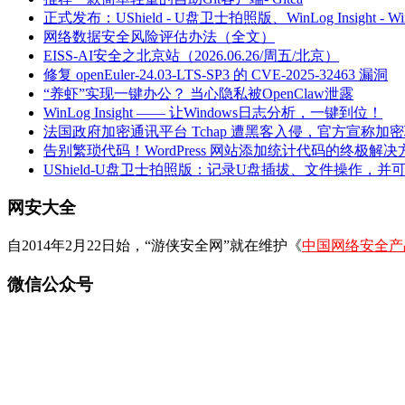
正式发布：UShield - U盘卫士拍照版、WinLog Insight -
网络数据安全风险评估办法（全文）
EISS-AI安全之北京站（2026.06.26/周五/北京）
修复 openEuler-24.03-LTS-SP3 的 CVE-2025-32463 漏洞
“养虾”实现一键办公？ 当心隐私被OpenClaw泄露
WinLog Insight —— 让Windows日志分析，一键到位！
法国政府加密通讯平台 Tchap 遭黑客入侵，官方宣称加
告别繁琐代码！WordPress 网站添加统计代码的终极解决
UShield-U盘卫士拍照版：记录U盘插拔、文件操作，并
网安大全
自2014年2月22日始，“游侠安全网”就在维护《
中国网络安全产
微信公众号