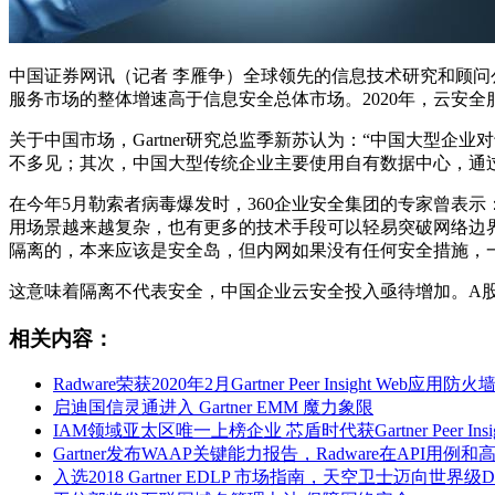
中国证券网讯（记者 李雁争）全球领先的信息技术研究和顾问公司G
服务市场的整体增速高于信息安全总体市场。2020年，云安全
关于中国市场，Gartner研究总监季新苏认为：“中国大型
不多见；其次，中国大型传统企业主要使用自有数据中心，通
在今年5月勒索者病毒爆发时，360企业安全集团的专家曾表
用场景越来越复杂，也有更多的技术手段可以轻易突破网络边
隔离的，本来应该是安全岛，但内网如果没有任何安全措施，
这意味着隔离不代表安全，中国企业云安全投入亟待增加。A
相关内容：
Radware荣获2020年2月Gartner Peer Insight Web
启迪国信灵通进入 Gartner EMM 魔力象限
IAM领域亚太区唯一上榜企业 芯盾时代获Gartner Peer Insi
Gartner发布WAAP关键能力报告，Radware在API用
入选2018 Gartner EDLP 市场指南，天空卫士迈向世界级D