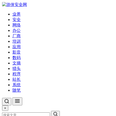
业界
安全
网络
办公
厂商
培训
应用
影音
数码
文摘
猎头
程序
站长
系统
随笔
×