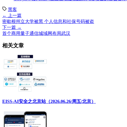
黑客
← 上一篇
密歇根州立大学被黑 个人信息和社保号码被盗
下一篇 →
首个商用量子通信城域网布局武汉
相关文章
EISS-AI安全之北京站（2026.06.26/周五/北京）