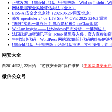
正式发布：UShield - U盘卫士拍照版、WinLog Insight -
网络数据安全风险评估办法（全文）
EISS-AI安全之北京站（2026.06.26/周五/北京）
修复 openEuler-24.03-LTS-SP3 的 CVE-2025-32463 漏洞
“养虾”实现一键办公？ 当心隐私被OpenClaw泄露
WinLog Insight —— 让Windows日志分析，一键到位！
法国政府加密通讯平台 Tchap 遭黑客入侵，官方宣称加
告别繁琐代码！WordPress 网站添加统计代码的终极解决
UShield-U盘卫士拍照版：记录U盘插拔、文件操作，并
网安大全
自2014年2月22日始，“游侠安全网”就在维护《
中国网络安全产
微信公众号