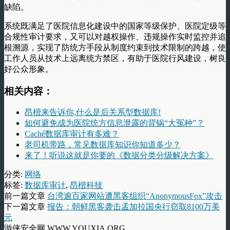
缺陷。
系统既满足了医院信息化建设中的国家等级保护、医院定级等
合规性审计要求，又可以对越权操作、违规操作实时监控并追
根溯源，实现了防统方手段从制度约束到技术限制的跨越，使
工作人员从技术上远离统方禁区，有助于医院行风建设，树良
好公众形象。
相关内容：
昂楷来告诉你,什么是后关系型数据库!
如何避免成为医院统方信息泄露的背锅“大冤种”？
Caché数据库审计有多难？
老司机带路，常见数据库知识你知道多少？
来了！听说这就是你要的《数据分类分级解决方案》
分类:
网络
标签:
数据库审计
,
昂楷科技
前一篇文章
台湾逾百家网站遭黑客组织“AnonymousFox”攻击
下一篇文章
报告：朝鲜黑客袭击孟加拉国央行窃取8100万美
元
游侠安全网 WWW.YOUXIA.ORG