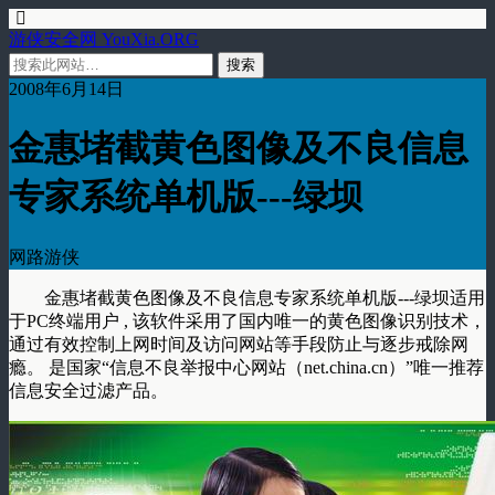
游侠安全网 YouXia.ORG
2008年6月14日
金惠堵截黄色图像及不良信息
专家系统单机版---绿坝
网路游侠
金惠堵截黄色图像及不良信息专家系统单机版---绿坝适用
于PC终端用户 , 该软件采用了国内唯一的黄色图像识别技术，
通过有效控制上网时间及访问网站等手段防止与逐步戒除网
瘾。 是国家“信息不良举报中心网站（net.china.cn）”唯一推荐
信息安全过滤产品。