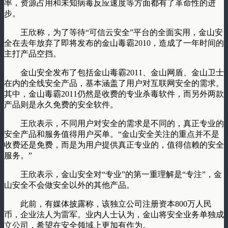
率，资源占用和未知病毒反应速度等方面都有了革命性的进
步。
王欣称，为了等待“可信云安全”平台的全面实用，金山安
全在去年放弃了即将发布的金山毒霸2010，造成了一年时间的
主打产品空挡。
金山安全发布了包括金山毒霸2011、金山网盾、金山卫士
在内的全线安全产品，基本涵盖了用户对互联网安全的需求。
其中，金山毒霸2011仍然是收费的专业杀毒软件，而另外两款
产品则是永久免费的安全软件。
王欣表示，不同用户对安全的需求是不同的，真正专业的
安全产品和服务值得用户买单。“金山安全关注的重点并不是
收费还是免费，而是为用户提供真正专业的，值得信赖的安全
服务。”
王欣表示，金山安全对“专业”的第一重理解是“专注”，金
山安全不会做安全以外的其他产品。
此前，有媒体披露称，该独立公司注册资本800万人民
币，企业法人为雷军。业内人士认为，金山将安全业务单独成
立公司，希望在安全领域上更加有作为。