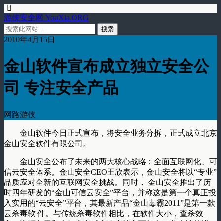
游侠安全网 YouXia.ORG
2010年4月15日
金山软件宣布成立独立安全公
司 专注安全产品
网路游侠
金山软件今日正式宣布，将安全业务分拆，正式成立北京
金山安全软件有限公司。
金山安全公布了未来的两大核心战略：全面互联网化、可
信云安全体系。金山安全CEO王欣表示，金山安全将以“专业”
品质应对全新的互联网安全挑战。同时， 金山安全推出了历
时四年研发的“金山可信云安全”平台，并称这是第一个真正投
入实用的“云安全”平台，其最新产品“金山毒霸2011”是第一款
云杀毒软 件。与传统杀毒软件相比，在软件大小，查杀效