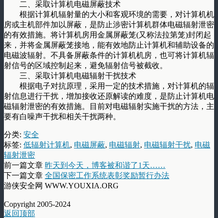
二、采取计算机电磁屏蔽技术
根据计算机辐射量的大小和客观环境的需要，对计算机机
房或主机部件加以屏蔽，是防止涉密计算机群体电磁辐射泄密
的有效措施。将计算机房用金属屏蔽笼(又称法拉第笼)封闭起
来，并将金属屏蔽笼接地，能有效地防止计算机和辅助设备的
电磁波辐射。不具备屏蔽条件的计算机机房，也可将计算机辐
射信号的区域控制起来，避免辐射信号被截收。
三、采取计算机电磁辐射干扰技术
根据电子对抗原理，采用一定的技术措施，对计算机的辐
射信息进行干扰，增加接收还原解读的难度，是防止计算机电
磁辐射泄密的有效措施。目前对电磁辐射实施干扰的方法，主
要有白噪声干扰和相关干扰两种。
分类:
安全
标签:
低辐射计算机
,
电磁屏蔽
,
电磁辐射
,
电磁辐射干扰
,
电磁
辐射泄密
前一篇文章
昨天到今天，博客被和谐了1天……
下一篇文章
全国保密工作系统表彰奖励暂行办法
游侠安全网 WWW.YOUXIA.ORG
Copyright 2005-2024
返回顶部