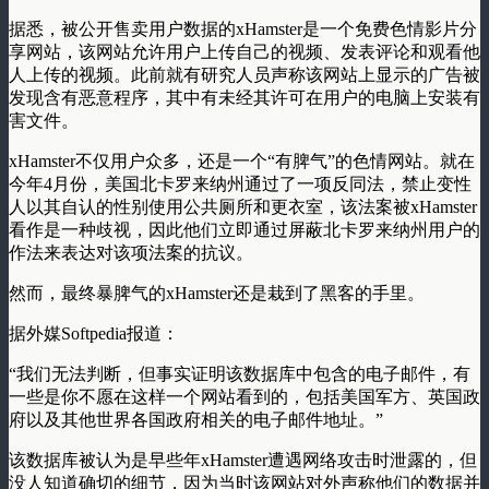
据悉，被公开售卖用户数据的xHamster是一个免费色情影片分
享网站，该网站允许用户上传自己的视频、发表评论和观看他
人上传的视频。此前就有研究人员声称该网站上显示的广告被
发现含有恶意程序，其中有未经其许可在用户的电脑上安装有
害文件。
xHamster不仅用户众多，还是一个“有脾气”的色情网站。就在
今年4月份，美国北卡罗来纳州通过了一项反同法，禁止变性
人以其自认的性别使用公共厕所和更衣室，该法案被xHamster
看作是一种歧视，因此他们立即通过屏蔽北卡罗来纳州用户的
作法来表达对该项法案的抗议。
然而，最终暴脾气的xHamster还是栽到了黑客的手里。
据外媒Softpedia报道：
“我们无法判断，但事实证明该数据库中包含的电子邮件，有
一些是你不愿在这样一个网站看到的，包括美国军方、英国政
府以及其他世界各国政府相关的电子邮件地址。”
该数据库被认为是早些年xHamster遭遇网络攻击时泄露的，但
没人知道确切的细节，因为当时该网站对外声称他们的数据并