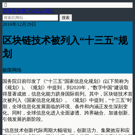
游侠安全网 YouXia.ORG
2016年12月29日
区块链技术被列入“十三五”规
划
极限网络
国务院日前印发了《
“
十三五
”
国家信息化规划》
(
以下简称为
《规划》
)
。《规划》中提到，到
2020
年，
“
数字中国
”
建设取
得显著成效，信息化能力跻身国际前列。其中，区块链技术首
次被列入《国家信息化规划》。《规划》中提到，
“
十三五
”
时
期，全球信息化发展面临的环境、条件和内涵正发生深刻变
化。同时，全球信息化进入全面渗透、跨界融合、加速创新、
引领发展的新阶段。
“
信息技术创新代际周期大幅缩短，创新活力、集聚效应和应