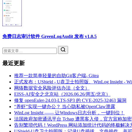
免费日志审计软件 GreenLogAudit 发布 v1.0.5
最近更新
推荐一款简单轻量的自助Git客户端- Gitea
正式发布：UShield - U盘卫士拍照版、WinLog Insight -
网络数据安全风险评估办法（全文）
EISS-AI安全之北京站（2026.06.26/周五/北京）
修复 openEuler-24.03-LTS-SP3 的 CVE-2025-32463 漏洞
“养虾”实现一键办公？ 当心隐私被OpenClaw泄露
WinLog Insight —— 让Windows日志分析，一键到位！
法国政府加密通讯平台 Tchap 遭黑客入侵，官方宣称加
告别繁琐代码！WordPress 网站添加统计代码的终极解决
UShield-U盘卫士拍照版：记录U盘插拔、文件操作，并