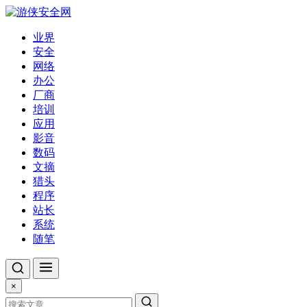
业界
安全
网络
办公
厂商
培训
应用
影音
数码
文摘
猎头
程序
站长
系统
随笔
×