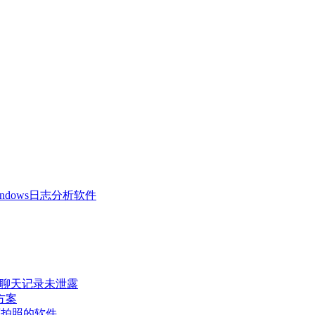
 Windows日志分析软件
密聊天记录未泄露
方案
可拍照的软件