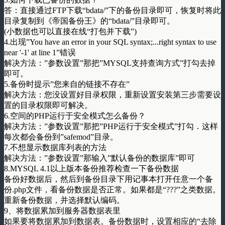
答：直接通过FTP下载“bdata/”下的备份目录即可，恢复时将此
目录复制到《帝国备份王》的“bdata/”目录即可。
(小数据也可以直接在线“打包并下载”)
4.出现”You have an error in your SQL syntax;...right syntax to use
near '-1' at line 1”错误
解决方法：”参数设置”那把”MYSQL支持查询方式”打勾去掉
即可。
5.备份时提示”您来自的链接不存在”
解决方法：您没设置好目录权限，重新设置安装第三步需要设
置的目录权限即可解决。
6.空间的PHP运行于安全模式怎么备份？
解决方法：”参数设置”那把”PHP运行于安全模式”打勾．这样
每次都会备份到”safemod”目录。
7.不想显示数据库列表的方法
解决方法：”参数设置”那输入”默认备份的数据库”即可
8.MYSQL 4.1以上版本备份推荐检查一下备份数据
备份好数据后，然后到备份目录下用记事本打开任意一个备
份.php文件，看备份数据是否正常。如果都是“???”之类数据。
重新备份数据，并选择默认编码。
9、将数据累加到服务器数据表里
如果要将数据累加到数据表。备份数据时，设置相应的“去除