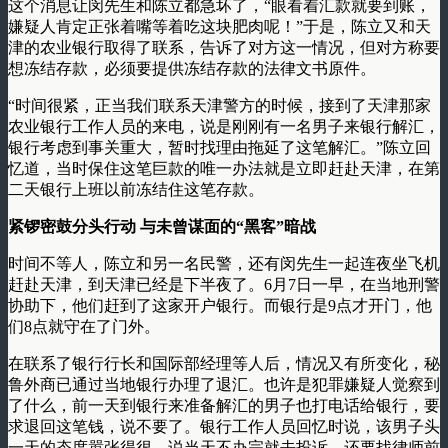
这个消息让闵先生和陈立都急坏了，“眼看着汇款就要到账，
嫌疑人肯定正张着嘴等着吃这块肥肉呢！”于是，陈立又和天
津的农业银行取得了联系，告诉了对方这一情况，但对方称要
想冻结存款，必须要提供冻结存款的法律文书原件。
“时间很紧，正当我们联系天津警方的时候，接到了天津那家
农业银行工作人员的来电，说是刚刚有一名男子来银行解汇，
银行考虑到事关重大，暂时找理由拖延了这笔解汇。”陈立回
忆道，当时保住这笔巨款的唯一办法就是立即赶赴天津，在第
二天银行上班以前冻结住这笔存款。
紧锣密鼓分头行动 与未曾谋面的“黑客”暗战
时间不等人，陈立和另一名民警，还有闵先生一起连夜坐飞机
赶赴天津，到天津已经是下半夜了。6月7日一早，在当地刑警
协助下，他们赶到了这家开户银行。而银行是9点才开门，他
们8点就守在了门外。
在联系了银行行长和国际部经理等人后，情况又有所变化，秘
鲁外商已通过当地银行办理了退汇。也许是犯罪嫌疑人觉察到
了什么，前一天到银行来准备解汇的男子也打电话给银行，要
求退回这笔钱，说不要了。银行工作人员回忆时说，该男子头
一天的态度嚣张得很，说当天不办完就去投诉，还要找律师前