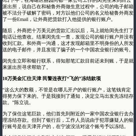
6日下午，在海曙区丽园尚都一家公司工作的闵先生来到白云
派出所，说自己在和秘鲁外商做生意过程中，公司的电子邮箱
被不法分子破解了密码，对方以他们公司的名义给秘鲁外商发
了一份Email，让外商把货款打入他提供的银行账户。
随后，外商把十万美元的货款汇出以后，马上就给闵先生打了
电话让他查收。结果闵先生一查，发现公司的银行账户并没有
收到汇款。和外商一沟通，这才发现邮箱里不明身份的人所发
送的电子邮件，并且发现了骗子的一个中国农业银行的账号。
闵先生立即和银行联系，得知那笔汇款目前还未到账，于是就
来派出所寻求帮助了。
10万美金汇往天津 民警连夜打“飞的”冻结款项
“这么大的数额，不管是在哪儿开户的银行账户，这笔钱肯定
得努力保下来的。于是我接到了通知，决定立马出发先冻结存
款。”陈立说。
为了保住这笔巨款，他们首先到附近的一家中国农业银行去办
理冻结存款。但到了银行后，工作人员说由于犯罪嫌疑人的银
行账号是在天津开户的，在宁波没法对这个账号予以冻结。