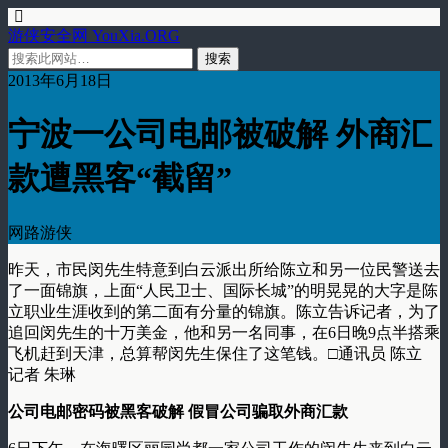
游侠安全网 YouXia.ORG
2013年6月18日
宁波一公司电邮被破解 外商汇
款遭黑客“截留”
网路游侠
昨天，市民闵先生特意到白云派出所给陈立和另一位民警送去
了一面锦旗，上面“人民卫士、国际长城”的明晃晃的大字是陈
立职业生涯收到的第二面有分量的锦旗。陈立告诉记者，为了
追回闵先生的十万美金，他和另一名同事，在6日晚9点半搭乘
飞机赶到天津，总算帮闵先生保住了这笔钱。□通讯员 陈立
记者 朱琳
公司电邮密码被黑客破解 假冒公司骗取外商汇款