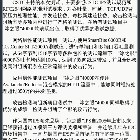
CSTC主持的本次测试，主要参照CSTC IPS测试规范和
RFC2544网络基准测试要求，对吞吐量、时延、TCP/UDP背
景压力处理性能、并发连接数、每秒新建连接数、攻击检测与
阻断率等多项内容进行了严格的测试。在所有测试项目中，
“冰之眼”4000P均表现出色，取得了优异的测试数据。
网络层性能测试项目，测试方使用SmartBits 6000B和
TestCenter SPT-2000A测试仪，进行单端口和多端口吞吐量测
试。从64字节到1518字节等多种包长的测试流量下，“冰之眼”
4000P吞吐率均达到100%，达到了双向线速转发，并且全部检
测同时阻断混杂在正常流量中的攻击行为。
应用层性能测试项目，“冰之眼”4000P在使用
Avalanche/Reflector混合模拟的HTTP流量中，能够同时维持处
理超过350万的并发连接。
攻击检测与阻断项目测试中，“冰之眼”4000P同样取得了
优异的成绩，检测并阻断了全部的攻击行为。
作为国内IPS领先品牌，“冰之眼”IPS自2005年上市以来，
已经获得超过20项第三方评测奖项和荣誉，并连续几年在IDC
市场报告中，一直占据国产IPS产品市场占有率的第一位置。