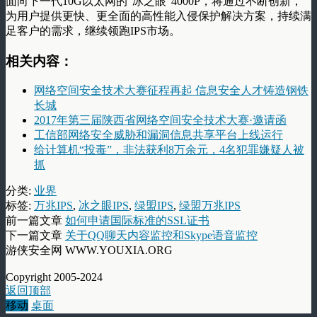
面向下一代10G以太网的“冰之眼”4000P，将通过不断创新，
为用户提供更快、更全面的高性能入侵保护解决方案，持续满
足客户的需求，继续领跑IPS市场。
相关内容：
网络空间安全技术大赛征程再起 信息安全人才铸造钢铁
长城
2017年第三届陕西省网络空间安全技术大赛·邀请函
工信部网络安全威胁和漏洞信息共享平台上线运行
给计算机“投毒”，非法获利8万余元，4名犯罪嫌疑人被
抓
分类:
业界
标签:
万兆IPS
,
冰之眼IPS
,
绿盟IPS
,
绿盟万兆IPS
前一篇文章
如何申请国际标准的SSL证书
下一篇文章
关于QQ聊天内容监控和Skype语音监控
游侠安全网 WWW.YOUXIA.ORG
Copyright 2005-2024
返回顶部
移动
桌面