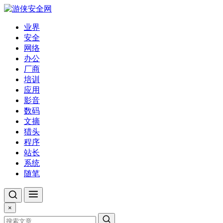
业界
安全
网络
办公
厂商
培训
应用
影音
数码
文摘
猎头
程序
站长
系统
随笔
×