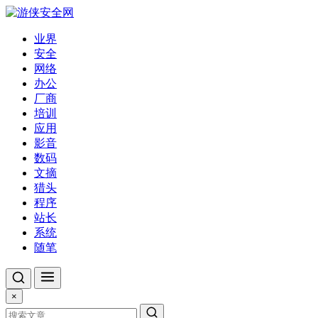
业界
安全
网络
办公
厂商
培训
应用
影音
数码
文摘
猎头
程序
站长
系统
随笔
×