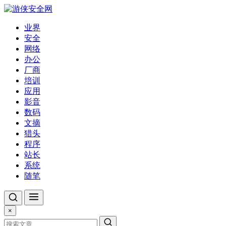
业界
安全
网络
办公
厂商
培训
应用
影音
数码
文摘
猎头
程序
站长
系统
随笔
×