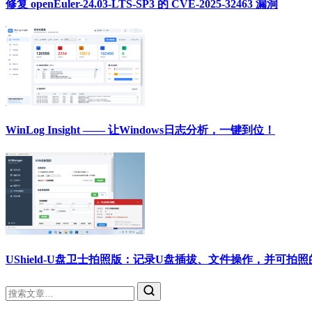
修复 openEuler-24.03-LTS-SP3 的 CVE-2025-32463 漏洞
WinLog Insight —— 让Windows日志分析，一键到位！
UShield-U盘卫士拍照版：记录U盘插拔、文件操作，并可拍