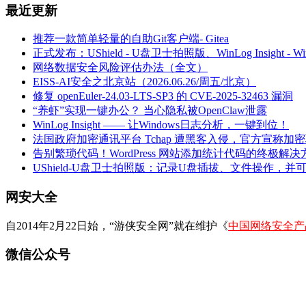
最近更新
推荐一款简单轻量的自助Git客户端- Gitea
正式发布：UShield - U盘卫士拍照版、WinLog Insight -
网络数据安全风险评估办法（全文）
EISS-AI安全之北京站（2026.06.26/周五/北京）
修复 openEuler-24.03-LTS-SP3 的 CVE-2025-32463 漏洞
“养虾”实现一键办公？ 当心隐私被OpenClaw泄露
WinLog Insight —— 让Windows日志分析，一键到位！
法国政府加密通讯平台 Tchap 遭黑客入侵，官方宣称加
告别繁琐代码！WordPress 网站添加统计代码的终极解决
UShield-U盘卫士拍照版：记录U盘插拔、文件操作，并
网安大全
自2014年2月22日始，“游侠安全网”就在维护《
中国网络安全产
微信公众号