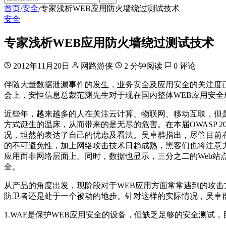
首页
安全
专家浅析WEB应用防火墙绕过测试技术
/
/
安全
专家浅析WEB应用防火墙绕过测试技术
2012年11月20日
网路游侠
2 分钟阅读
0 评论
伴随大量数据泄漏事件的发生，业务安全及应用安全的关注度已
会上，安恒信息总裁范渊先生对于现在国内整体WEB应用安全
近些年，越来越多的人在关注云计算、物联网、移动互联，但
方式诞生的温床，从而带来的是无尽的危害。在本届OWASP 
况，坦然的表达了自己的忧虑及看法。吴卓群指出，尽管目前在
的不可避免性，加上网络攻击技术日趋成熟，黑客们也将注意力从以
应用而非网络层面上。同时，数据也显示，三分之二的Web站
全。
从产品的角度出发，现阶段对于WEB应用方面常常遇到的攻击
防卫者还是处于一个被动的地步。针对这样的实际情况，吴卓群
1.WAF是保护WEB应用安全的设备，但缺乏足够的安全测试