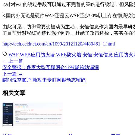
2.针对waf的绕过手段可以通过不完善的策略进行绕过，但风
3.国内外无论是硬件WAF还是云WAF至少90%以上存在彻底绕
由此可见，防御需要变被动为主动，安恒信息作为国内最早研
了目前针对WAF的绕过保护问题，杜绝了攻击途径，实实在在
http://tech.ccidnet.com/art/1099/20121120/4480461_1.html
WAF
WEB应用防火墙
WEB防火墙
安恒
安恒信息
应用防火
← 上一篇
安全警报：多家大型互联网企业被爆跨站漏洞
下一篇 →
瞬间洗空账户 新攻击专盯网银动态密码
相关文章