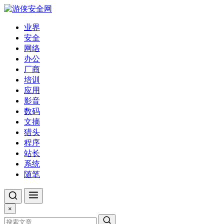
业界
安全
网络
办公
厂商
培训
应用
影音
数码
文摘
猎头
程序
站长
系统
随笔
×