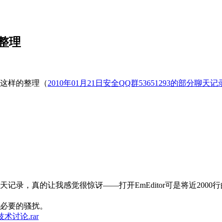
录整理
这样的整理（
2010年01月21日安全QQ群53651293的部分聊天记
记录，真的让我感觉很惊讶——打开EmEditor可是将近200
必要的骚扰。
月技术讨论.rar