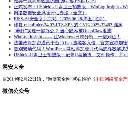
推荐一款简单轻量的自助Git客户端- Gitea
正式发布：UShield - U盘卫士拍照版、WinLog Insight -
网络数据安全风险评估办法（全文）
EISS-AI安全之北京站（2026.06.26/周五/北京）
修复 openEuler-24.03-LTS-SP3 的 CVE-2025-32463 漏洞
“养虾”实现一键办公？ 当心隐私被OpenClaw泄露
WinLog Insight —— 让Windows日志分析，一键到位！
法国政府加密通讯平台 Tchap 遭黑客入侵，官方宣称加
告别繁琐代码！WordPress 网站添加统计代码的终极解决
UShield-U盘卫士拍照版：记录U盘插拔、文件操作，并
网安大全
自2014年2月22日始，“游侠安全网”就在维护《
中国网络安全产
微信公众号