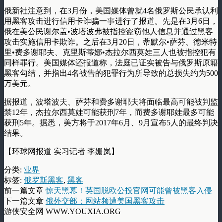
俄新社注意到，在3月份，美国媒体曾就4名俄罗斯公民承认利
用黑客攻击进行信用卡诈骗一事进行了报道。先是在3月6日，
俄在美公民谢尔盖•波塔波弗被指控盗窃他人信息并通过黑客
攻击实施信用卡欺诈。之后在3月20日，蒂默尔•萨芬、德米特
里•费多谢耶夫、克里斯蒂娜•杰拉尔西莫娃三人也被指控犯有
同样罪行。美国媒体还报道称，法庭已证实被告与俄罗斯原籍
黑客勾结，并指出4名被告的犯罪行为所导致的总损失约为500
万美元。
据报道，波塔波夫、萨芬和费多谢耶夫将面临最高可能被判监
禁12年，杰拉尔西莫娃可能获刑7年，而费多谢耶娃最多可能
获刑5年。据悉，美方将于2017年6月、9月宣布5人的最终判决
结果。
【环球网报道 实习记者 李姗岚】
分类:
业界
标签:
俄罗斯黑客
,
黑客
前一篇文章
惊天黑幕！英国脱欧公投官网可能曾被黑客入侵
下一篇文章
俄外交部：网站频遭美国黑客攻击
游侠安全网 WWW.YOUXIA.ORG