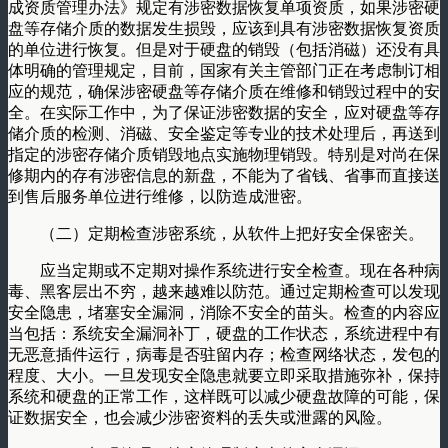
成资质管理办法》规定有涉密数据恢复单项资质，如果涉密硬
盘等存储介质的数据发生损毁，应该到具有涉密数据恢复资质
的单位进行恢复。但是对于硬盘的销毁（包括消磁）还没有具
体明确的管理规定，目前，国家有关主管部门正在考虑制订相
应的规范，确保涉密硬盘等存储介质在维修和销毁过程中的安
全。在实际工作中，为了保证涉密数据的安全，应对硬盘等存
储介质的检测、消磁、安全鉴定等专业的技术处理后，再送到
指定的涉密存储介质销毁地点实施物理销毁。特别是对尚在保
修期内的存有涉密信息的新盘，不能为了省钱、省事而直接送
到售后服务单位进行维修，以防造成泄密。
（二）定期检查涉密系统，从软件上把好安全保密关。
应当定期或不定期对操作系统进行安全检查。现在各种病
毒、黑客层出不穷，越来越难以防范。通过定期检查可以发现
安全隐患，堵塞安全漏洞，消除不安全的苗头。检查的内容应
当包括：系统安全漏洞补丁，硬盘的工作状态，系统进程中有
无恶意插件运行，病毒是否驻留内存；检查网络状态，发包的
程度、大小。一旦发现安全隐患就要立即采取措施弥补，保持
系统和硬盘的正常工作，这样既可以减少硬盘故障的可能，保
证数据安全，也会减少涉密资料的丢失或泄露的风险。