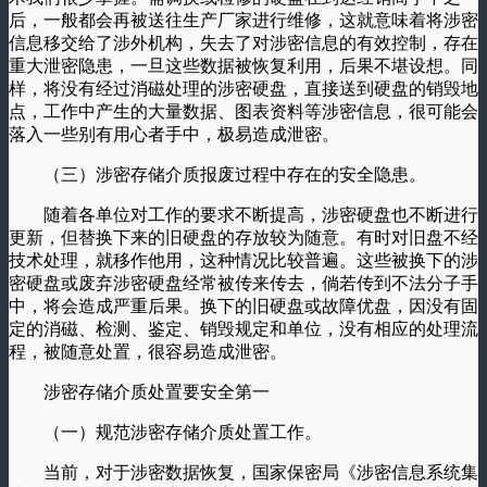
后，一般都会再被送往生产厂家进行维修，这就意味着将涉密
信息移交给了涉外机构，失去了对涉密信息的有效控制，存在
重大泄密隐患，一旦这些数据被恢复利用，后果不堪设想。同
样，将没有经过消磁处理的涉密硬盘，直接送到硬盘的销毁地
点，工作中产生的大量数据、图表资料等涉密信息，很可能会
落入一些别有用心者手中，极易造成泄密。
（三）涉密存储介质报废过程中存在的安全隐患。
随着各单位对工作的要求不断提高，涉密硬盘也不断进行
更新，但替换下来的旧硬盘的存放较为随意。有时对旧盘不经
技术处理，就移作他用，这种情况比较普遍。这些被换下的涉
密硬盘或废弃涉密硬盘经常被传来传去，倘若传到不法分子手
中，将会造成严重后果。换下的旧硬盘或故障优盘，因没有固
定的消磁、检测、鉴定、销毁规定和单位，没有相应的处理流
程，被随意处置，很容易造成泄密。
涉密存储介质处置要安全第一
（一）规范涉密存储介质处置工作。
当前，对于涉密数据恢复，国家保密局《涉密信息系统集