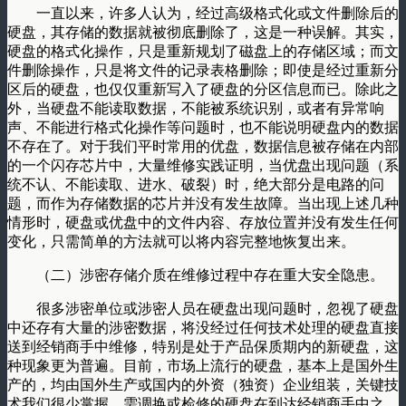
一直以来，许多人认为，经过高级格式化或文件删除后的
硬盘，其存储的数据就被彻底删除了，这是一种误解。其实，
硬盘的格式化操作，只是重新规划了磁盘上的存储区域；而文
件删除操作，只是将文件的记录表格删除；即使是经过重新分
区后的硬盘，也仅仅重新写入了硬盘的分区信息而已。除此之
外，当硬盘不能读取数据，不能被系统识别，或者有异常响
声、不能进行格式化操作等问题时，也不能说明硬盘内的数据
不存在了。对于我们平时常用的优盘，数据信息被存储在内部
的一个闪存芯片中，大量维修实践证明，当优盘出现问题（系
统不认、不能读取、进水、破裂）时，绝大部分是电路的问
题，而作为存储数据的芯片并没有发生故障。当出现上述几种
情形时，硬盘或优盘中的文件内容、存放位置并没有发生任何
变化，只需简单的方法就可以将内容完整地恢复出来。
（二）涉密存储介质在维修过程中存在重大安全隐患。
很多涉密单位或涉密人员在硬盘出现问题时，忽视了硬盘
中还存有大量的涉密数据，将没经过任何技术处理的硬盘直接
送到经销商手中维修，特别是处于产品保质期内的新硬盘，这
种现象更为普遍。目前，市场上流行的硬盘，基本上是国外生
产的，均由国外生产或国内的外资（独资）企业组装，关键技
术我们很少掌握。需调换或检修的硬盘在到达经销商手中之