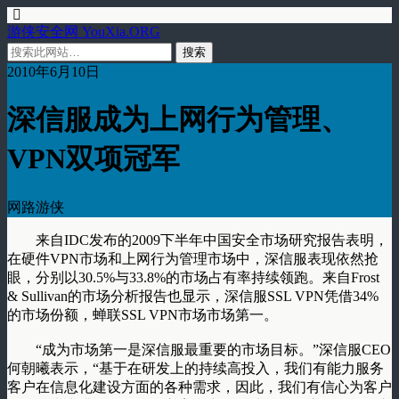
游侠安全网 YouXia.ORG
2010年6月10日
深信服成为上网行为管理、
VPN双项冠军
网路游侠
来自IDC发布的2009下半年中国安全市场研究报告表明，
在硬件VPN市场和上网行为管理市场中，深信服表现依然抢
眼，分别以30.5%与33.8%的市场占有率持续领跑。来自Frost
& Sullivan的市场分析报告也显示，深信服SSL VPN凭借34%
的市场份额，蝉联SSL VPN市场市场第一。
“成为市场第一是深信服最重要的市场目标。”深信服CEO
何朝曦表示，“基于在研发上的持续高投入，我们有能力服务
客户在信息化建设方面的各种需求，因此，我们有信心为客户