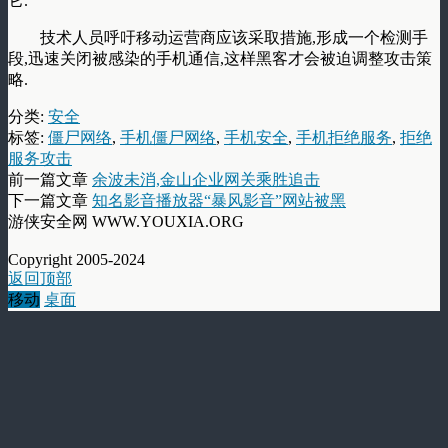
它.
技术人员呼吁移动运营商应该采取措施,形成一个检测手
段,迅速关闭被感染的手机通信,这样黑客才会被迫调整攻击策
略.
分类:
安全
标签:
僵尸网络
,
手机僵尸网络
,
手机安全
,
手机拒绝服务
,
拒绝
服务攻击
前一篇文章
余波未消,金山企业网关乘胜追击
下一篇文章
知名影音播放器“暴风影音”网站被黑
游侠安全网 WWW.YOUXIA.ORG
Copyright 2005-2024
返回顶部
移动
桌面