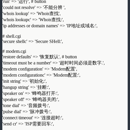
'run' => '运行', # button
'could not resolve' => '不能分辨 ',
'whois lookup' => 'Whois查找',
'whois lookupc' => 'Whois查找:',
'ip addresses or domain names' => 'IP地址或域名:',
# shell.cgi
'secure shellc' => 'Secure SHell:',
# modem.cgi
'restore defaults' => '恢复默认', # button
'timeout must be a number' => '超时时间必须是数字.',
'modem configuration' => 'Modem配置',
'modem configurationc' => 'Modem配置:',
'init string' => '初始化:',
'hangup string' => '挂断:',
'speaker on' => '蜂鸣器打开:',
'speaker off' => '蜂鸣器关闭:',
'tone dial' => '音频拨号:',
'pulse dial' => '脉冲拨号:',
'connect timeout' => '连接超时:',
'send cr' => 'ISP需要回车:',