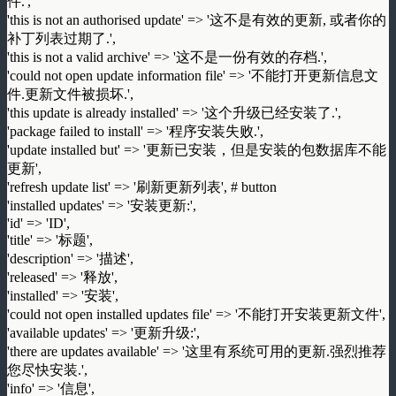
件.',
'this is not an authorised update' => '这不是有效的更新, 或者你的
补丁列表过期了.',
'this is not a valid archive' => '这不是一份有效的存档.',
'could not open update information file' => '不能打开更新信息文
件.更新文件被损坏.',
'this update is already installed' => '这个升级已经安装了.',
'package failed to install' => '程序安装失败.',
'update installed but' => '更新已安装，但是安装的包数据库不能
更新',
'refresh update list' => '刷新更新列表', # button
'installed updates' => '安装更新:',
'id' => 'ID',
'title' => '标题',
'description' => '描述',
'released' => '释放',
'installed' => '安装',
'could not open installed updates file' => '不能打开安装更新文件',
'available updates' => '更新升级:',
'there are updates available' => '这里有系统可用的更新.强烈推荐
您尽快安装.',
'info' => '信息',