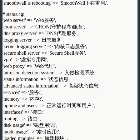
'smoothwall is rebooting' => 'SmoothWall正在重启.',
# status.cgi
'web server' => 'Web服务',
'cron server' => 'CRON(守护程序)服务',
'dns proxy server' => 'DNS代理服务',
'logging server' => '日志服务',
'kernel logging server' => '内核日志服务',
'secure shell server' => 'Secure Shell服务',
'vpn' => '虚拟专用网',
'web proxy' => 'Web代理',
'intrusion detection system' => '入侵检测系统',
'status information' => '状态信息',
'advanced status information' => '高级状态信息',
'services' => '服务:',
'memory' => '内存:',
'uptime and users' => '正常运行时间和用户:',
'interfaces' => '接口:',
'routing' => '路由:',
'disk usage' => '磁盘用法:',
'inode usage' => '索引应用:',
'loaded modules' => '加载模块:',