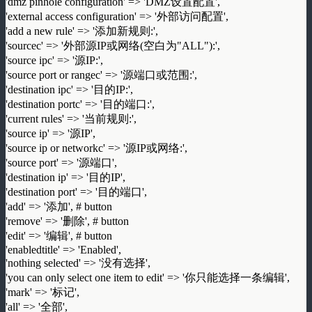
'dmz pinhole configuration' => 'DMZ设置配置',
'external access configuration' => '外部访问配置',
'add a new rule' => '添加新规则:',
'sourcec' => '外部源IP或网络(空白为"ALL"):',
'source ipc' => '源IP:',
'source port or rangec' => '源端口或范围:',
'destination ipc' => '目的IP:',
'destination portc' => '目的端口:',
'current rules' => '当前规则:',
'source ip' => '源IP',
'source ip or networkc' => '源IP或网络:',
'source port' => '源端口',
'destination ip' => '目的IP',
'destination port' => '目的端口',
'add' => '添加', # button
'remove' => '删除', # button
'edit' => '编辑', # button
'enabledtitle' => 'Enabled',
'nothing selected' => '没有选择',
'you can only select one item to edit' => '你只能选择一条编辑',
'mark' => '标记',
'all' => '全部',