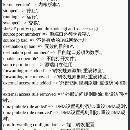
'kernel version' => '内核版本:',
'stopped' => '停止',
'running' => '运行',
'swapped' => '交换',
<br/ ># portfw.cgi and dmzhole.cgi and xtaccess.cgi
'source port numbers' => '源端口必须为数字.',
'source ip bad' => '不是有效的IP或网络地址.',
'destination ip bad' => '无效的目的IP',
'destination port numbers' => '目的端口必须为数字.',
'unable to open file' => '不能打开文件',
'source port in use' => '源端口在使用:',
'forwarding rule added' => '转发规则添加; 重设转发',
'forwarding rule removed' => '转发规则删除; 重设转发',
'external access rule added' => '外部访问规则添加; 重设访问控制
r',
'external access rule removed' =>' 外部访问规则删除; 重设访问控
制',
'dmz pinhole rule added' => 'DMZ设置规则添加; 重设DMZ规则',
'dmz pinhole rule removed' => 'DMZ设置规则删除; 重设DMZ规
则',
'port forwarding configuration' => '端口转发配置',