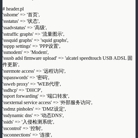
# header.pl
'sshome' => '首页',
'ssstatus' => '状态',
'ssadvstatus' => '高级',
'sstraffic graphs' => '流量图示',
'sssquid graphs' => 'squid graphs',
'ssppp settings' => 'PPP设置',
'ssmodem' => 'Modem',
'ssusb adsl firmware upload' => 'alcatel speedtouch USB ADSL 固
件更新',
'ssremote access' => '远程访问',
'sspasswords' => '密码',
'ssweb proxy' => 'WEB代理',
'ssdhcp' => 'DHCP',
'ssport forwarding' => '端口转发',
'ssexternal service access' => '外部服务访问',
'ssdmz pinholes' => 'DMZ设定',
'ssdynamic dns' => '动态DNS',
'ssids' => '入侵检测系统',
'sscontrol' => '控制',
'ssconnections' => '连接',