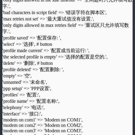
字.',
'bad characters in script field' => '错误字符在脚本区',
'max retries not set' => '最大重试值没有设置.',
'only digits allowed in max retries field' => '重试区只允许填写数
字.',
'profile saved' => '配置保存: ',
'select' => '选择', # button
'profile made current' => '配置成当前运行: ',
'the selected profile is empty' => '选择的配置是空的.',
'delete' => '删除', # button
'profile deleted' => '配置删除: ',
'empty' => '空',
'unnamed' => '未命名',
'ppp setup' => 'PPP设置',
'profiles' => '配置:',
'profile name' => '配置名称:',
'telephony' => '电话:',
'interface' => '接口:',
'modem on com1' => 'Modem on COM1',
'modem on com2' => 'Modem on COM2',
'modem on com3' => 'Modem on COM3',