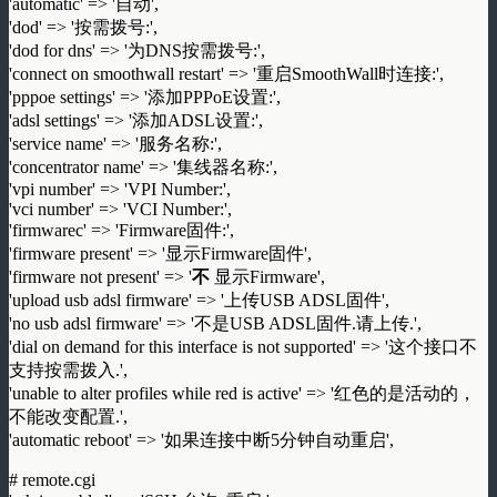
'automatic' => '自动',
'dod' => '按需拨号:',
'dod for dns' => '为DNS按需拨号:',
'connect on smoothwall restart' => '重启SmoothWall时连接:',
'pppoe settings' => '添加PPPoE设置:',
'adsl settings' => '添加ADSL设置:',
'service name' => '服务名称:',
'concentrator name' => '集线器名称:',
'vpi number' => 'VPI Number:',
'vci number' => 'VCI Number:',
'firmwarec' => 'Firmware固件:',
'firmware present' => '显示Firmware固件',
'firmware not present' => '
不
显示Firmware',
'upload usb adsl firmware' => '上传USB ADSL固件',
'no usb adsl firmware' => '不是USB ADSL固件.请上传.',
'dial on demand for this interface is not supported' => '这个接口不
支持按需拨入.',
'unable to alter profiles while red is active' => '红色的是活动的，
不能改变配置.',
'automatic reboot' => '如果连接中断5分钟自动重启',
# remote.cgi