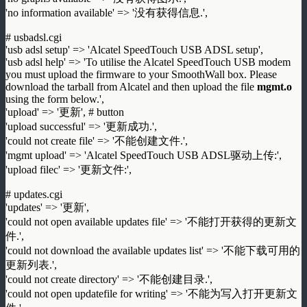
'no information available' => '没有获得信息.',
# usbadsl.cgi
'usb adsl setup' => 'Alcatel SpeedTouch USB ADSL setup',
'usb adsl help' => 'To utilise the Alcatel SpeedTouch USB modem
you must upload the firmware to your SmoothWall box. Please
download the tarball from Alcatel and then upload the file
mgmt.o
using the form below.',
'upload' => '更新', # button
'upload successful' => '更新成功.',
'could not create file' => '不能创建文件.',
'mgmt upload' => 'Alcatel SpeedTouch USB ADSL驱动上传:',
'upload filec' => '更新文件:',
# updates.cgi
'updates' => '更新',
'could not open available updates file' => '不能打开获得的更新文
件.',
'could not download the available updates list' => '不能下载可用的
更新列表.',
'could not create directory' => '不能创建目录.',
'could not open updatefile for writing' => '不能为写入打开更新文