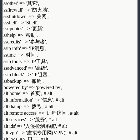
'ssother' => '其它',
'ssfirewall' => '防火墙',
'ssshutdown' => '关闭',
'ssshell' => 'Shell',
'ssupdates' => '更新',
'sshelp' => '帮助',
'sscredits' => '参与者',
'ssip info' => 'IP消息',
'sstime' => '时间',
'ssip tools' => 'IP工具',
'ssadvanced' => '高级',
'ssip block' => 'IP阻塞',
'ssbackup' => '撤销',
'powered by' => 'powered by',
'alt home' => '首页', # alt
'alt information' => '信息', # alt
'alt dialup' => '拨号', # alt
'alt remote access' => '远程访问', # alt
'alt services' => '服务', # alt
'alt ids' => '入侵检测系统', # alt
'alt vpn' => '虚拟专用网(VPN)', # alt
'alt logs' => '日志', #alt