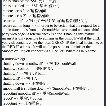
'ssh is enabled' => 'SSH 允许. 重启.',
'ssh is disabled' => 'SSH 禁止. 停止.',
'remote access' => '远程访问',
'remote access2' => '远程访问:',
'secure admin' => '只允许合法URLs的远程管理访问:',
'secure admin long' => 'In order to be certain that the request for an
admin function is from the SmoothWall server and not some third
party web page? a referral check is done. Enabling this feature
means it is only possible to administer the SmoothWall if the URL
you visit contains either the local GREEN IP, the local hostname, or
the RED IP address. It will not be possible to administer the
SmoothWall if you connect via a DNS or Dynamic DNS name.',
# shutdown.cgi
'shutting down smoothwall' => '关闭SmoothWall',
'shutdown control' => '关闭控制',
'shutdown' => '关闭', # button
'shutdown2' => '关闭:',
'shutting down' => '正在关闭',
'smoothwall is shutting down' => 'SmoothWall正在关闭.',
'rebooting smoothwall' => '重启SmoothWall',
'reboot' => '重启', # button
'rebooting' => '正在重启',