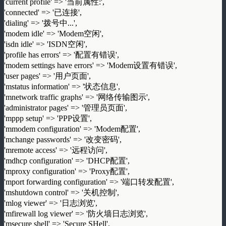
'current profile' => '当前属性:',
'connected' => '已连接',
'dialing' => '拨号中...',
'modem idle' => 'Modem空闲',
'isdn idle' => 'ISDN空闲',
'profile has errors' => '配置有错误',
'modem settings have errors' => 'Modem设置有错误',
'user pages' => '用户页面',
'mstatus information' => '状态信息',
'mnetwork traffic graphs' => '网络传输图示',
'administrator pages' => '管理员页面',
'mppp setup' => 'PPP设置',
'mmodem configuration' => 'Modem配置',
'mchange passwords' => '改变密码',
'mremote access' => '远程访问',
'mdhcp configuration' => 'DHCP配置',
'mproxy configuration' => 'Proxy配置',
'mport forwarding configuration' => '端口转发配置',
'mshutdown control' => '关机控制',
'mlog viewer' => '日志浏览',
'mfirewall log viewer' => '防火墙日志浏览',
'msecure shell' => 'Secure SHell',