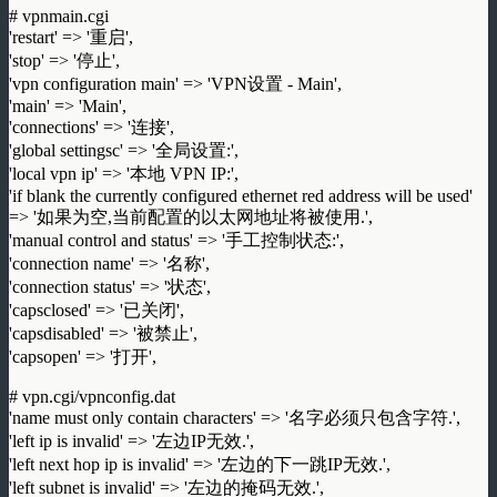
# vpnmain.cgi
'restart' => '重启',
'stop' => '停止',
'vpn configuration main' => 'VPN设置 - Main',
'main' => 'Main',
'connections' => '连接',
'global settingsc' => '全局设置:',
'local vpn ip' => '本地 VPN IP:',
'if blank the currently configured ethernet red address will be used'
=> '如果为空,当前配置的以太网地址将被使用.',
'manual control and status' => '手工控制状态:',
'connection name' => '名称',
'connection status' => '状态',
'capsclosed' => '已关闭',
'capsdisabled' => '被禁止',
'capsopen' => '打开',
# vpn.cgi/vpnconfig.dat
'name must only contain characters' => '名字必须只包含字符.',
'left ip is invalid' => '左边IP无效.',
'left next hop ip is invalid' => '左边的下一跳IP无效.',
'left subnet is invalid' => '左边的掩码无效.',