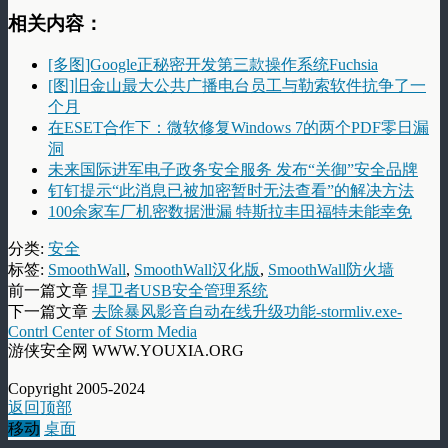
相关内容：
[多图]Google正秘密开发第三款操作系统Fuchsia
[图]旧金山最大公共广播电台员工与勒索软件抗争了一
个月
在ESET合作下：微软修复Windows 7的两个PDF零日漏
洞
未来国际进军电子政务安全服务 发布“关御”安全品牌
钉钉提示“此消息已被加密暂时无法查看”的解决方法
100余家车厂机密数据泄漏 特斯拉丰田福特未能幸免
分类:
安全
标签:
SmoothWall
,
SmoothWall汉化版
,
SmoothWall防火墙
前一篇文章
捍卫者USB安全管理系统
下一篇文章
去除暴风影音自动在线升级功能-stormliv.exe-
Contrl Center of Storm Media
游侠安全网 WWW.YOUXIA.ORG
Copyright 2005-2024
返回顶部
移动
桌面