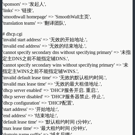
'sponsors' => '发起人',
'links' => '链接',
'smoothwall homepage' => 'SmoothWall主页',
'translation teams' => '翻译团队',
# dhcp.cgi
'invalid start address' => '无效的开始地址.',
'invalid end address' => '无效的结束地址.',
'cannot specify secondary dns without specifying primary' => '未指
定主DNS之前不能指定辅DNS.',
'cannot specify secondary wins without specifying primary' => '未
指定主WINS之前不能指定辅WINS.',
'invalid default lease time' => '无效的默认租约时间.',
'invalid max lease time' => '无效的最大租借地址.',
'dhcp server enabled' => 'DHCP服务开启. 重启.',
'dhcp server disabled' => 'DHCP服务器禁止. 停止.',
'dhcp configuration' => 'DHCP配置',
'start address' => '开始地址:',
'end address' => '结束地址:',
'default lease time' => '默认租约时间 (分钟):',
'max lease time' => '最大租约时间 (分钟):',
'domain name suffix' => '域名后缀:',