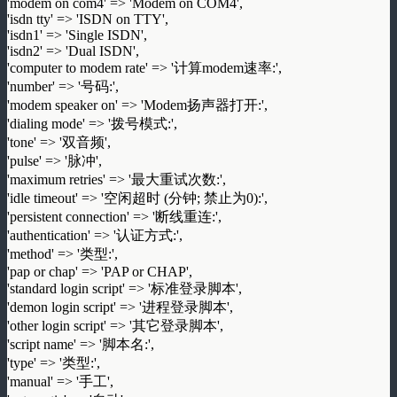
'modem on com4' => 'Modem on COM4',
'isdn tty' => 'ISDN on TTY',
'isdn1' => 'Single ISDN',
'isdn2' => 'Dual ISDN',
'computer to modem rate' => '计算modem速率:',
'number' => '号码:',
'modem speaker on' => 'Modem扬声器打开:',
'dialing mode' => '拨号模式:',
'tone' => '双音频',
'pulse' => '脉冲',
'maximum retries' => '最大重试次数:',
'idle timeout' => '空闲超时 (分钟; 禁止为0):',
'persistent connection' => '断线重连:',
'authentication' => '认证方式:',
'method' => '类型:',
'pap or chap' => 'PAP or CHAP',
'standard login script' => '标准登录脚本',
'demon login script' => '进程登录脚本',
'other login script' => '其它登录脚本',
'script name' => '脚本名:',
'type' => '类型:',
'manual' => '手工',