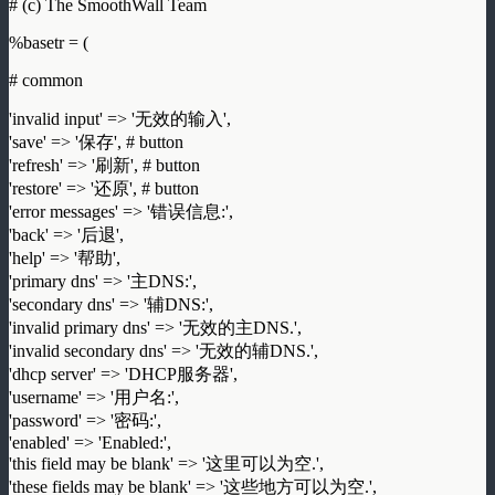
# (c) The SmoothWall Team
%basetr = (
# common
'invalid input' => '无效的输入',
'save' => '保存', # button
'refresh' => '刷新', # button
'restore' => '还原', # button
'error messages' => '错误信息:',
'back' => '后退',
'help' => '帮助',
'primary dns' => '主DNS:',
'secondary dns' => '辅DNS:',
'invalid primary dns' => '无效的主DNS.',
'invalid secondary dns' => '无效的辅DNS.',
'dhcp server' => 'DHCP服务器',
'username' => '用户名:',
'password' => '密码:',
'enabled' => 'Enabled:',
'this field may be blank' => '这里可以为空.',
'these fields may be blank' => '这些地方可以为空.',