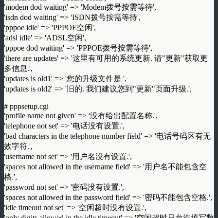
'modem dod waiting' => 'Modem拨号按需等待',
'isdn dod waiting' => 'ISDN拨号按需等待',
'pppoe idle' => 'PPPOE空闲',
'adsl idle' => 'ADSL空闲',
'pppoe dod waiting' => 'PPPOE拨号按需等待',
'there are updates' => '这里有可用的系统更新. 请"更新"获取更
多信息.',
'updates is old1' => '您的升级文件是 ',
'updates is old2' => '旧的. 我们建议您到"更新"页面升级.',
# pppsetup.cgi
'profile name not given' => '没有给出配置名称.',
'telephone not set' => '电话没有设置.',
'bad characters in the telephone number field' => '电话号码区有无
效字符.',
'username not set' => '用户名没有设置.',
'spaces not allowed in the username field' => '用户名不能包含空
格.',
'password not set' => '密码没有设置.',
'spaces not allowed in the password field' => '密码不能包含空格.',
'idle timeout not set' => '空闲超时没有设置.',
'only digits allowed in the idle timeout' => '空闲超时只允许填写数