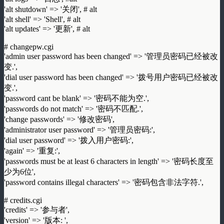
'alt shutdown' => '关闭', # alt
'alt shell' => 'Shell', # alt
'alt updates' => '更新', # alt
# changepw.cgi
'admin user password has been changed' => '管理员密码已经被改
变.',
'dial user password has been changed' => '拨号用户密码已经被改
变.',
'password cant be blank' => '密码不能为空.',
'passwords do not match' => '密码不匹配.',
'change passwords' => '修改密码',
'administrator user password' => '管理员密码:',
'dial user password' => '拨入用户密码:',
'again' => '重复:',
'passwords must be at least 6 characters in length' => '密码长度至
少为6位',
'password contains illegal characters' => '密码包含非法字符.',
# credits.cgi
'credits' => '参与者',
'version' => '版本: ',