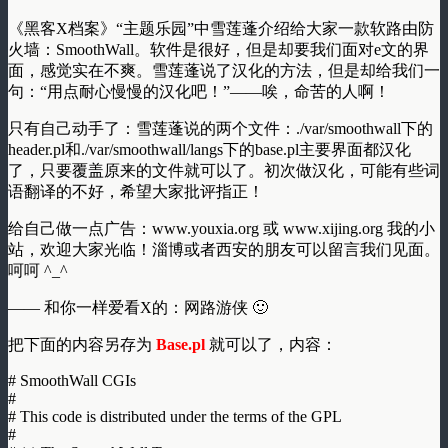
《黑客X档案》“主题乐园”中雪莲蓬介绍给大家一款软路由防
火墙：SmoothWall。软件是很好，但是却要我们面对e文的界
面，感觉实在不爽。雪莲蓬说了汉化的方法，但是却给我们一
句：“用点耐心慢慢的汉化吧！”——唉，命苦的人啊！
只有自己动手了：雪莲蓬说的两个文件：./var/smoothwall下的
header.pl和./var/smoothwall/langs下的base.pl主要界面都汉化
了，只要覆盖原来的文件就可以了。初次做汉化，可能有些词
语翻译的不好，希望大家批评指正！
给自己做一点广告：www.youxia.org 或 www.xijing.org 我的小
站，欢迎大家光临！淄博或者西安的朋友可以留言我们见面。
呵呵 ^_^
—— 和你一样爱看X的：网路游侠 🙂
把下面的内容另存为
Base.pl
就可以了，内容：
# SmoothWall CGIs
#
# This code is distributed under the terms of the GPL
#